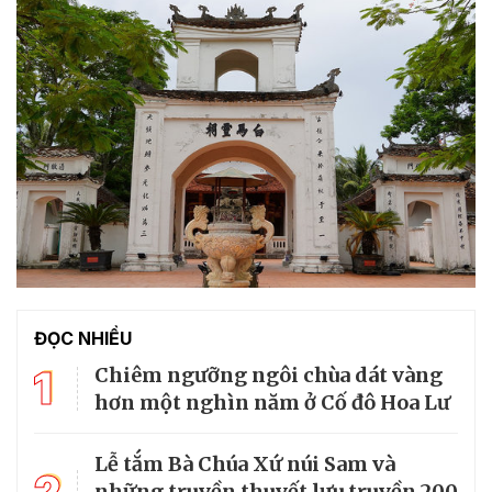
ĐỌC NHIỀU
1
Chiêm ngưỡng ngôi chùa dát vàng
hơn một nghìn năm ở Cố đô Hoa Lư
Lễ tắm Bà Chúa Xứ núi Sam và
2
những truyền thuyết lưu truyền 200