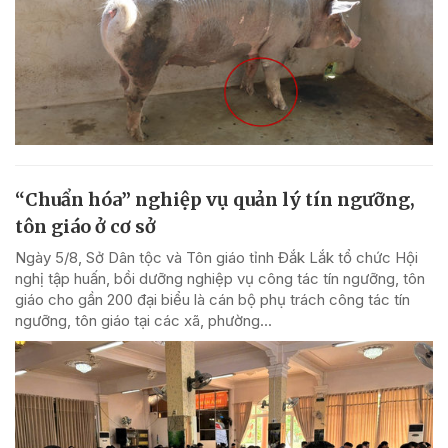
“Chuẩn hóa” nghiệp vụ quản lý tín ngưỡng,
tôn giáo ở cơ sở
Ngày 5/8, Sở Dân tộc và Tôn giáo tỉnh Đắk Lắk tổ chức Hội
nghị tập huấn, bồi dưỡng nghiệp vụ công tác tín ngưỡng, tôn
giáo cho gần 200 đại biểu là cán bộ phụ trách công tác tín
ngưỡng, tôn giáo tại các xã, phường...