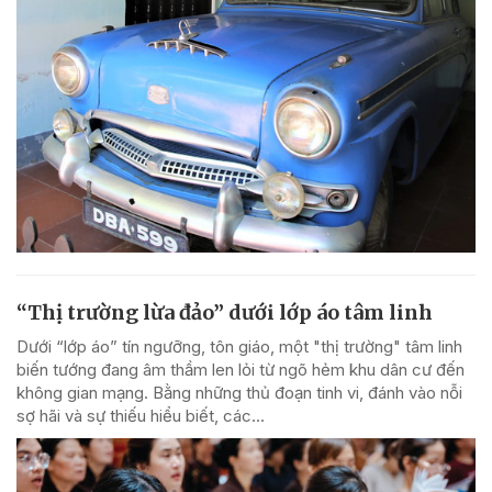
“Thị trường lừa đảo” dưới lớp áo tâm linh
Dưới “lớp áo” tín ngưỡng, tôn giáo, một "thị trường" tâm linh
biến tướng đang âm thầm len lỏi từ ngõ hẻm khu dân cư đến
không gian mạng. Bằng những thủ đoạn tinh vi, đánh vào nỗi
sợ hãi và sự thiếu hiểu biết, các...