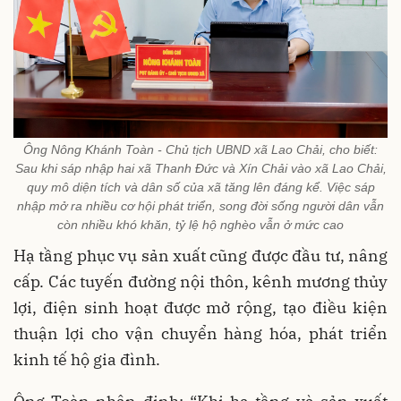
Ông Nông Khánh Toàn - Chủ tịch UBND xã Lao Chải, cho biết:
Sau khi sáp nhập hai xã Thanh Đức và Xín Chải vào xã Lao Chải,
quy mô diện tích và dân số của xã tăng lên đáng kể. Việc sáp
nhập mở ra nhiều cơ hội phát triển, song đời sống người dân vẫn
còn nhiều khó khăn, tỷ lệ hộ nghèo vẫn ở mức cao
Hạ tầng phục vụ sản xuất cũng được đầu tư, nâng
cấp. Các tuyến đường nội thôn, kênh mương thủy
lợi, điện sinh hoạt được mở rộng, tạo điều kiện
thuận lợi cho vận chuyển hàng hóa, phát triển
kinh tế hộ gia đình.