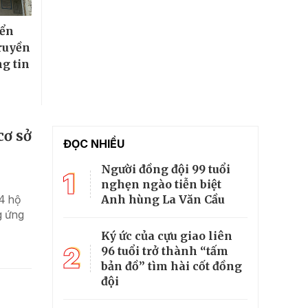
iển
truyền
g tin
cơ sở
ĐỌC NHIỀU
Người đồng đội 99 tuổi
1
nghẹn ngào tiễn biệt
Anh hùng La Văn Cầu
44 hộ
g ứng
Ký ức của cựu giao liên
2
96 tuổi trở thành “tấm
bản đồ” tìm hài cốt đồng
đội