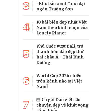
3
“Kho báu xanh” nơi đại
ngàn Trường Sơn
10 bãi biển đẹp nhất Việt
4
Nam theo bình chọn của
Lonely Planet
Phú Quốc vượt Bali, trở
5
thành hòn đảo đẹp thứ
hai châu Á - Thái Bình
Dương
World Cup 2026 chiếu
6
trên kênh nào tại Việt
Nam?
Cô gái Dao viết câu
7
chuyện đẹp về khát vọng
cống hiến