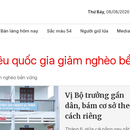
Thứ Bảy,
08/08/2026
Bản làng hôm nay
Sắc màu 54
Người giữ lửa
Media
iêu quốc gia giảm nghèo b
iảm nghèo bền vững
Vị Bộ trưởng gần
dân, bám cơ sở th
cách riêng
Tháng 6, giữa cái nắng gay gắt