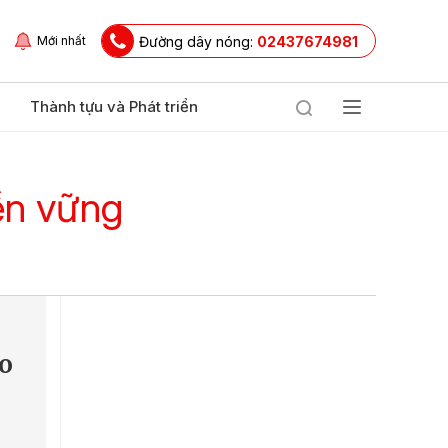
Đường dây nóng:
02437674981
Mới nhất
Thành tựu và Phát triển
ền vững
eo