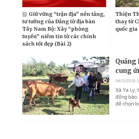
Giữ vững “trận địa” nền tảng,
Thiện Th
tư tưởng của Đảng từ địa bàn
thay từ 
Tây Nam Bộ: Xây “phòng
quốc gia
tuyến” niềm tin từ các chính
sách tốt đẹp (Bài 2)
Quảng N
cung ứn
06/12/2025 2
Xã Ya Ly, 
đồng bào 
để chọn bò