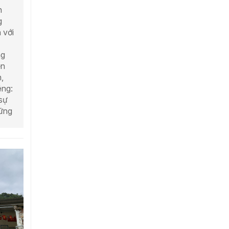
n
g
 với
ng
ễn
,
êng:
 sự
hững