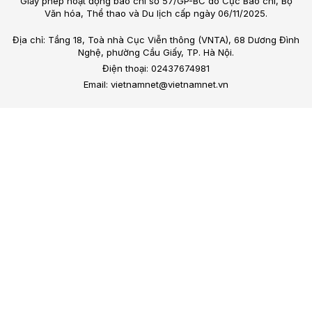
Giấy phép hoạt động báo chí số 57/GP-BC do Cục Báo chí, Bộ
Văn hóa, Thể thao và Du lịch cấp ngày 06/11/2025.
Địa chỉ: Tầng 18, Toà nhà Cục Viễn thông (VNTA), 68 Dương Đình
Nghệ, phường Cầu Giấy, TP. Hà Nội.
Điện thoại: 02437674981
Email: vietnamnet@vietnamnet.vn