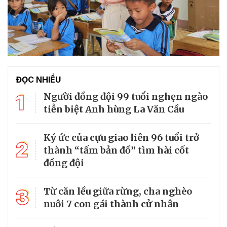
ĐỌC NHIỀU
1
Người đồng đội 99 tuổi nghẹn ngào
tiễn biệt Anh hùng La Văn Cầu
Ký ức của cựu giao liên 96 tuổi trở
2
thành “tấm bản đồ” tìm hài cốt
đồng đội
3
Từ căn lều giữa rừng, cha nghèo
nuôi 7 con gái thành cử nhân