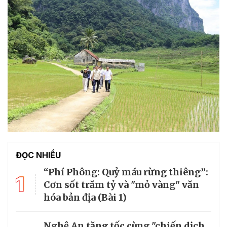
ĐỌC NHIỀU
“Phí Phông: Quỷ máu rừng thiêng”:
1
Cơn sốt trăm tỷ và "mỏ vàng" văn
hóa bản địa (Bài 1)
Nghệ An tăng tốc cùng "chiến dịch