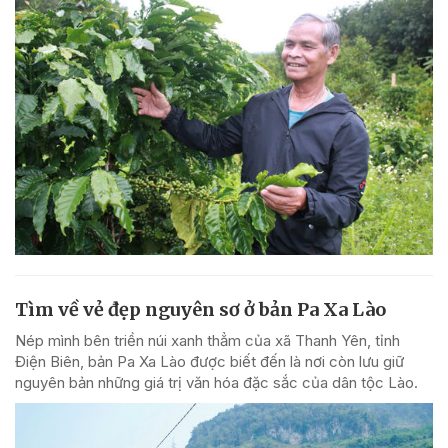
Tìm về vẻ đẹp nguyên sơ ở bản Pa Xa Lào
Nép mình bên triền núi xanh thẳm của xã Thanh Yên, tỉnh
Điện Biên, bản Pa Xa Lào được biết đến là nơi còn lưu giữ
nguyên bản những giá trị văn hóa đặc sắc của dân tộc Lào.