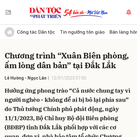
Gửi bình luận
Công tác Dân tộc
Tín ngưỡng tôn giáo
Bản làng hô
Chương trình “Xuân Biên phòng,
ấm lòng dân bản” tại Đắk Lắk
Lê Hường - Ngọc Lân
12/01/2023 07:00
Hưởng ứng phong trào “Cả nước chung tay vì
Hủy
Gửi
người nghèo - không để ai bị bỏ lại phía sau”
do Thủ tướng Chính phủ phát động, ngày
11/1/2023, Bộ Chỉ huy Bộ đội Biên phòng
(BĐBP) tỉnh Đắk Lắk phối hợp với các cơ
quan, đơn vị, nhà hảo tâm tổ chức Chương