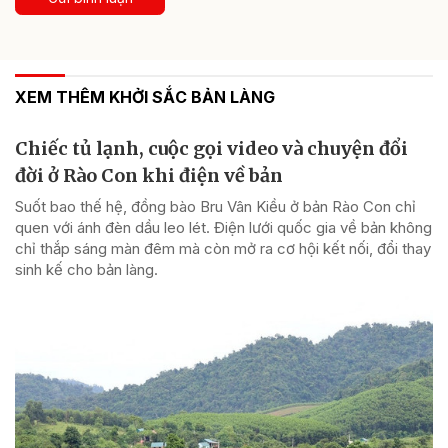
XEM THÊM KHỞI SẮC BẢN LÀNG
Chiếc tủ lạnh, cuộc gọi video và chuyện đổi
đời ở Rào Con khi điện về bản
Suốt bao thế hệ, đồng bào Bru Vân Kiều ở bản Rào Con chỉ
quen với ánh đèn dầu leo lét. Điện lưới quốc gia về bản không
chỉ thắp sáng màn đêm mà còn mở ra cơ hội kết nối, đổi thay
sinh kế cho bản làng.