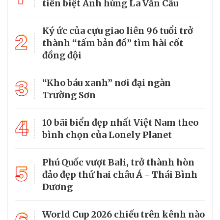
tiễn biệt Anh hùng La Văn Cầu
Ký ức của cựu giao liên 96 tuổi trở
2
thành “tấm bản đồ” tìm hài cốt
đồng đội
3
“Kho báu xanh” nơi đại ngàn
Trường Sơn
4
10 bãi biển đẹp nhất Việt Nam theo
bình chọn của Lonely Planet
Phú Quốc vượt Bali, trở thành hòn
5
đảo đẹp thứ hai châu Á - Thái Bình
Dương
World Cup 2026 chiếu trên kênh nào