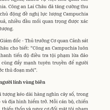
a. Công an Lai Châu đã tăng cường thu
, chủ động đề nghị lực lượng Campuchia
quả, nhiều đầu mối quan trọng được xác
 tượng.
 Giám đốc - Thủ trưởng Cơ quan Cảnh sát
 Châu cho biết: “Công an Campuchia luôn
nhanh tiến độ điều tra tội phạm lừa đảo
i cũng đẩy mạnh tuyên truyền để người
ớc thủ đoạn mới”.
người lính vùng biên
i tượng kéo dài hàng nghìn cây số, trong
o và địa hình hiểm trở. Mỗi cán bộ, chiến
c, thiếu thốn và nguy cơ đối mặt tội phạm