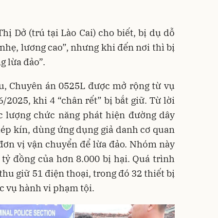
ị Dở (trú tại Lào Cai) cho biết, bị dụ dỗ
hẹ, lương cao”, nhưng khi đến nơi thì bị
g lừa đảo”.
âu, Chuyên án 0525L được mở rộng từ vụ
6/2025, khi 4 “chân rết” bị bắt giữ. Từ lời
ực lượng chức năng phát hiện đường dây
ép kín, dùng ứng dụng giả danh cơ quan
đơn vị vận chuyển để lừa đảo. Nhóm này
tỷ đồng của hơn 8.000 bị hại. Quá trình
hu giữ 51 điện thoại, trong đó 32 thiết bị
c vụ hành vi phạm tội.