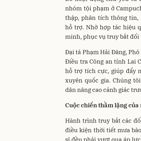
nhóm tội phạm ở Campuchi
thập, phân tích thông tin
hỗ trợ. Nhờ hợp tác hiệu 
minh, phục vụ truy bắt đối
Đại tá Phạm Hải Đăng, Phó
Điều tra Công an tỉnh Lai
hỗ trợ tích cực, giúp đẩy 
xuyên quốc gia. Chúng tô
dân nâng cao cảnh giác trư
Cuộc chiến thầm lặng của 
Hành trình truy bắt các đố
điều kiện thời tiết mưa bã
sĩ đều phải vượt qua áp lự