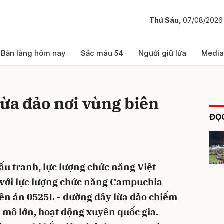
Thứ Sáu,
07/08/2026
bình luận
Bản làng hôm nay
Sắc màu 54
Người giữ lửa
Media
ừa đảo nơi vùng biên
ĐỌC
ấu tranh, lực lượng chức năng Việt
Hủy
G
 với lực lượng chức năng Campuchia
ên án 0525L - đường dây lừa đảo chiếm
 mô lớn, hoạt động xuyên quốc gia.