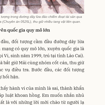
 tượng trong đường dây lừa đảo chiếm đoạt tài sản qua
 (Chuyên án 0525L), thu giữ nhiều tang vật liên quan.
yên quốc gia quy mô lớn
n đầu, đối tượng cầm đầu đường dây lừa
a mạng có quy mô lớn, xuyên quốc gia là
 Vi, sinh năm 1999, trú tại tỉnh Lào Cai).
đã bắt giữ Mải cùng nhóm cốt cán, thu giữ
hục vụ điều tra. Bước đầu, các đối tượng
ự hối hận.
thấy hành vi của mình là sai, thành khẩn
áp luật khoan hồng. Em muốn nhắn nhủ
hất là với những lời mời chào từ người lạ