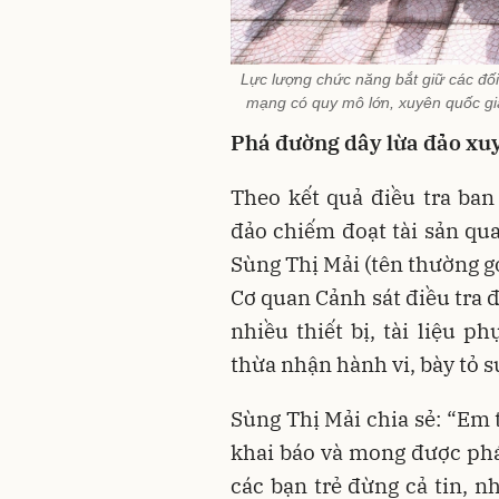
Lực lượng chức năng bắt giữ các đối
mạng có quy mô lớn, xuyên quốc gia
Phá đường dây lừa đảo xu
Theo kết quả điều tra ba
đảo chiếm đoạt tài sản qu
Sùng Thị Mải (tên thường gọi
Cơ quan Cảnh sát điều tra 
nhiều thiết bị, tài liệu p
thừa nhận hành vi, bày tỏ s
Sùng Thị Mải chia sẻ: “Em 
khai báo và mong được ph
các bạn trẻ đừng cả tin, n