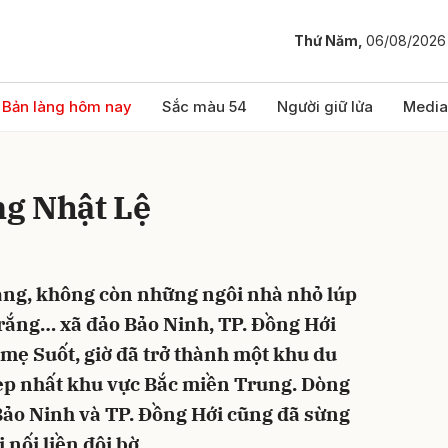
Thứ Năm,
06/08/2026
bình luận
Bản làng hôm nay
Sắc màu 54
Người giữ lửa
Media
g Nhật Lệ
ang, không còn những ngôi nhà nhỏ lúp
rắng… xã đảo Bảo Ninh, TP. Đồng Hới
Hủy
G
mẹ Suốt, giờ đã trở thành một khu du
đẹp nhất khu vực Bắc miền Trung. Dòng
 Bảo Ninh và TP. Đồng Hới cũng đã sừng
 nối liền đôi bờ…