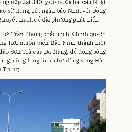
ng nghiệp đạt 340 tỷ đồng. Cả hai cầu Nhật
vào sử dụng, rút ngắn bảo Ninh với Đồng
g huyết mạch để địa phương phát triển
 Hới Trần Phong chắc nịch: Chính quyền
ồng Hới muốn biến Bảo Ninh thành một
 đảo Sơn Trà của Đà Nẵng, để dòng sông
sáng, cũng lung linh như dòng sông Hàn
n Trung…