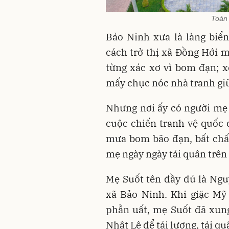
Toàn 
Bảo Ninh xưa là làng biể
cách trở thị xã Đồng Hới m
từng xác xơ vì bom đạn; x
mấy chục nóc nhà tranh giữ
Nhưng nơi ấy có người mẹ đ
cuộc chiến tranh vệ quốc c
mưa bom bão đạn, bất chấ
mẹ ngày ngày tải quân trên
Mẹ Suốt tên đầy đủ là Ngu
xã Bảo Ninh. Khi giặc Mỹ
phẫn uất, mẹ Suốt đã xun
Nhật Lệ để tải lương, tải qu