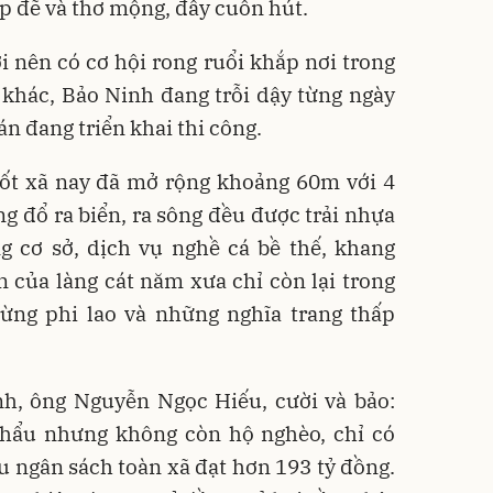
p đẽ và thơ mộng, đầy cuốn hút.
 nên có cơ hội rong ruổi khắp nơi trong
 khác, Bảo Ninh đang trỗi dậy từng ngày
án đang triển khai thi công.
ốt xã nay đã mở rộng khoảng 60m với 4
g đổ ra biển, ra sông đều được trải nhựa
g cơ sở, dịch vụ nghề cá bề thế, khang
ấn của làng cát năm xưa chỉ còn lại trong
ừng phi lao và những nghĩa trang thấp
nh, ông Nguyễn Ngọc Hiếu, cười và bảo:
hẩu nhưng không còn hộ nghèo, chỉ có
 ngân sách toàn xã đạt hơn 193 tỷ đồng.