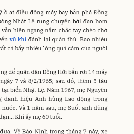
ỹ ồ ạt điều động máy bay bắn phá Đồng
 Dòng Nhật Lệ rung chuyển bởi đạn bom
 vẫn hiên ngang nắm chắc tay chèo chở
uyển
vũ khí
đánh lại quân thù. Bao nhiêu
tất cả bấy nhiêu lòng quả cảm của người
ông để quân dân Đồng Hới bắn rơi 14 máy
ngày 7 và 8/2/1965; sau đó, thêm 5 tàu
y tại biển Nhật Lệ. Năm 1967, mẹ Nguyễn
g danh hiệu Anh hùng Lao động trong
 nước. Và 1 năm sau, mẹ Suốt anh dũng
đạn… Khi ấy mẹ 60 tuổi.
 đưa. Về Bảo Ninh trong tháng 7 này, xe