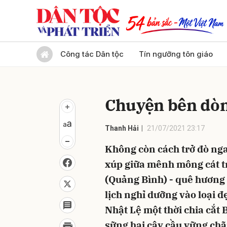
Gửi 
Công tác Dân tộc
Tín ngưỡng tôn giáo
Chuyện bên dòn
Thanh Hải
21/07/2021 23:17
Không còn cách trở đò ng
xúp giữa mênh mông cát t
(Quảng Bình) - quê hương 
lịch nghỉ dưỡng vào loại 
Nhật Lệ một thời chia cắt
sững hai cây cầu vững chãi