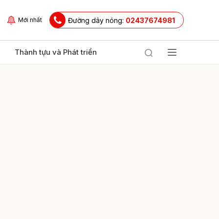
Đường dây nóng:
02437674981
Mới nhất
Thành tựu và Phát triển
ửi