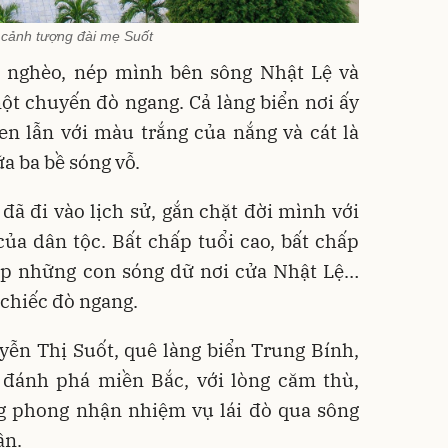
cảnh tượng đài mẹ Suốt
n nghèo, nép mình bên sông Nhật Lệ và
ột chuyến đò ngang. Cả làng biển nơi ấy
en lẫn với màu trắng của nắng và cát là
a ba bề sóng vỗ.
ã đi vào lịch sử, gắn chặt đời mình với
ủa dân tộc. Bất chấp tuổi cao, bất chấp
p những con sóng dữ nơi cửa Nhật Lệ…
 chiếc đò ngang.
yễn Thị Suốt, quê làng biển Trung Bính,
 đánh phá miền Bắc, với lòng căm thù,
g phong nhận nhiệm vụ lái đò qua sông
ân.