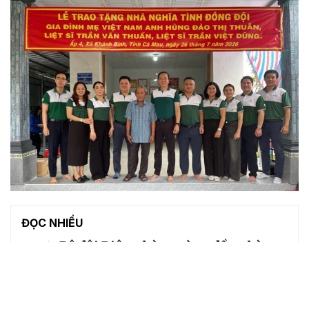
ĐỌC NHIỀU
1
Bộ đội Biên phòng cùng đồng bào
các dân tộc bước vào không gian số
Khởi công xây dựng cầu thiện