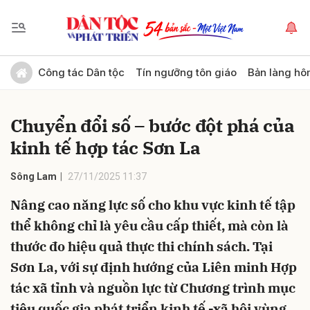
Gửi bình luận
Công tác Dân tộc
Tín ngưỡng tôn giáo
Bản làng hô
Chuyển đổi số – bước đột phá của
kinh tế hợp tác Sơn La
Sông Lam
27/11/2025 11:37
Nâng cao năng lực số cho khu vực kinh tế tập
Hủy
Gửi
thể không chỉ là yêu cầu cấp thiết, mà còn là
thước đo hiệu quả thực thi chính sách. Tại
Sơn La, với sự định hướng của Liên minh Hợp
tác xã tỉnh và nguồn lực từ Chương trình mục
tiêu quốc gia phát triển kinh tế -xã hội vùng