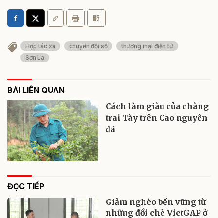
Hợp tác xã
chuyển đổi số
thương mại điện tử
Sơn La
BÀI LIÊN QUAN
Cách làm giàu của chàng
trai Tày trên Cao nguyên
đá
ĐỌC TIẾP
Giảm nghèo bền vững từ
những đồi chè VietGAP ở