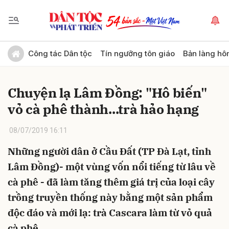
Gửi bình luận
Công tác Dân tộc
Tín ngưỡng tôn giáo
Bản làng hô
Chuyện lạ Lâm Đồng: "Hô biến"
vỏ cà phê thành...trà hảo hạng
08/07/2019 16:11
Những người dân ở Cầu Ðất (TP Đà Lạt, tỉnh
Hủy
Gửi
Lâm Đồng)- một vùng vốn nổi tiếng từ lâu về
cà phê - đã làm tăng thêm giá trị của loại cây
trồng truyền thống này bằng một sản phẩm
độc đáo và mới lạ: trà Cascara làm từ vỏ quả
cà phê.