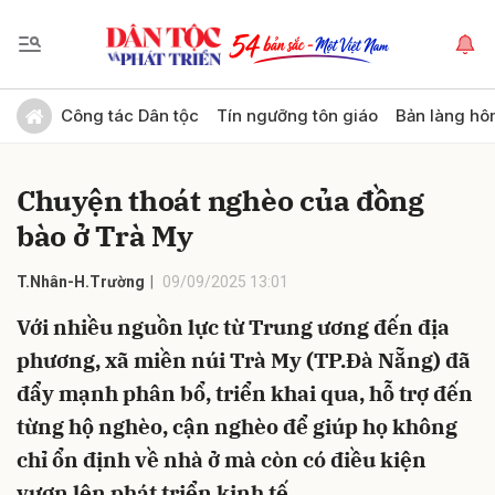
Gửi bình luận
Công tác Dân tộc
Tín ngưỡng tôn giáo
Bản làng hô
Chuyện thoát nghèo của đồng
bào ở Trà My
T.Nhân-H.Trường
09/09/2025 13:01
Với nhiều nguồn lực từ Trung ương đến địa
Hủy
Gửi
phương, xã miền núi Trà My (TP.Đà Nẵng) đã
đẩy mạnh phân bổ, triển khai qua, hỗ trợ đến
từng hộ nghèo, cận nghèo để giúp họ không
chỉ ổn định về nhà ở mà còn có điều kiện
vươn lên phát triển kinh tế.