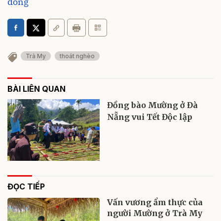
đồng
Trà My
thoát nghèo
BÀI LIÊN QUAN
Đồng bào Mường ở Đà
Nẵng vui Tết Độc lập
ĐỌC TIẾP
Vấn vương ẩm thực của
người Mường ở Trà My