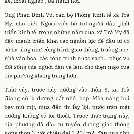
kế, thoát nghèo”, bà Hạnh nói.
Ông Phan Đình Vũ, cán bộ Phòng Kinh tế xã Trà
My, cho biết: Ngoài việc hỗ trợ người dân phát
triển kinh tế, trong những năm qua, xã Trà My đã
đẩy mạnh triển khai các nguồn lực để đầu tư cơ
sở hạ tầng như công trình giao thông, trường học,
nhà văn hóa, các công trình nước sạch… phục vụ
đời sống của người dân và làm cho diện mạo của
địa phương khang trang hơn.
Thật vậy, trước đây đường vào thôn 3, xã Trà
Giang cũ là đường đất nhỏ, hẹp. Mùa nắng bụi
bay mù mịt, mưa đến thì lầy lội, nước tràn mặt
đường không có lối thoát. Trước thực trạng này,
địa phương đã đầu tư tuyến đường giao thông
nông thôn 3, với chiều dài 1.234m2, đáp ứng nhu