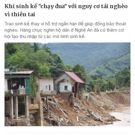
Khi sinh kế "chạy đua" với nguy cơ tái nghèo
vì thiên tai
Trao sinh kế thay vì hỗ trợ ngắn hạn để giúp đồng bào thoát
nghèo. Hàng chục nghìn hộ dân ở Nghệ An đã có thêm cơ
hội tạo thu nhập từ các mô hình sinh kế.