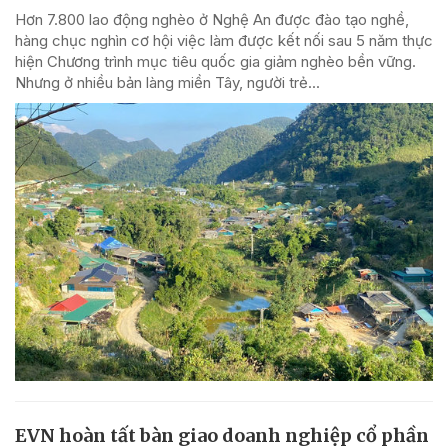
Hơn 7.800 lao động nghèo ở Nghệ An được đào tạo nghề,
hàng chục nghìn cơ hội việc làm được kết nối sau 5 năm thực
hiện Chương trình mục tiêu quốc gia giảm nghèo bền vững.
Nhưng ở nhiều bản làng miền Tây, người trẻ...
EVN hoàn tất bàn giao doanh nghiệp cổ phần