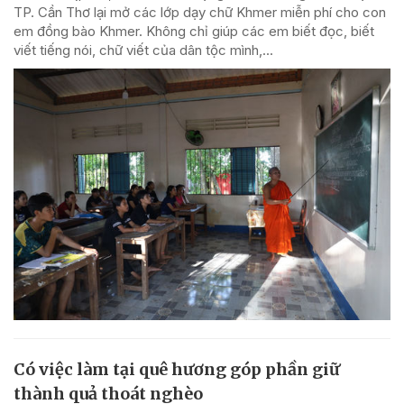
TP. Cần Thơ lại mở các lớp dạy chữ Khmer miễn phí cho con
em đồng bào Khmer. Không chỉ giúp các em biết đọc, biết
viết tiếng nói, chữ viết của dân tộc mình,...
Có việc làm tại quê hương góp phần giữ
thành quả thoát nghèo