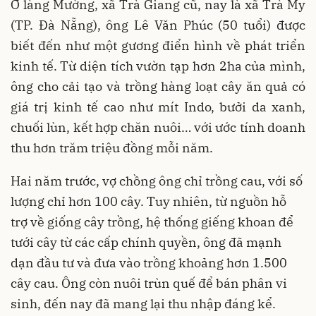
Ở làng Mường, xã Trà Giang cũ, nay là xã Trà My
(TP. Đà Nẵng), ông Lê Văn Phúc (50 tuổi) được
biết đến như một gương điển hình về phát triển
kinh tế. Từ diện tích vườn tạp hơn 2ha của mình,
ông cho cải tạo và trồng hàng loạt cây ăn quả có
giá trị kinh tế cao như mít Indo, bưởi da xanh,
chuối lùn, kết hợp chăn nuôi… với ước tính doanh
thu hơn trăm triệu đồng mỗi năm.
Hai năm trước, vợ chồng ông chỉ trồng cau, với số
lượng chỉ hơn 100 cây. Tuy nhiên, từ nguồn hỗ
trợ về giống cây trồng, hệ thống giếng khoan để
tưới cây từ các cấp chính quyền, ông đã mạnh
dạn đầu tư và đưa vào trồng khoảng hơn 1.500
cây cau. Ông còn nuôi trùn quế để bán phân vi
sinh, đến nay đã mang lại thu nhập đáng kể.