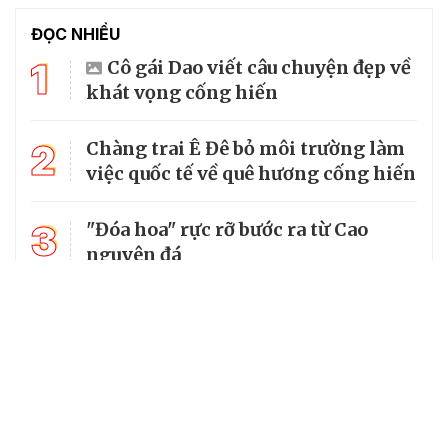
ĐỌC NHIỀU
1
Cô gái Dao viết câu chuyện đẹp về
khát vọng cống hiến
2
Chàng trai Ê Đê bỏ môi trường làm
việc quốc tế về quê hương cống hiến
3
"Đóa hoa" rực rỡ bước ra từ Cao
nguyên đá
4
Liệt sĩ hy sinh ở tuổi 20 được gọi
đúng tên sau 54 năm chờ đợi
Hoa khôi ngành Dược và ước mơ
5
biến dược liệu vùng cao thành sinh
kế cho bà con