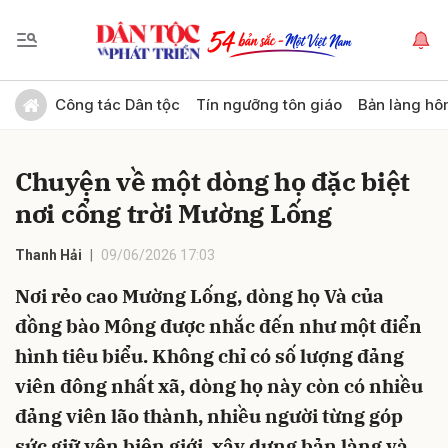
Gửi bình luận
Công tác Dân tộc
Tín ngưỡng tôn giáo
Bản làng hô
Chuyện về một dòng họ đặc biệt
nơi cổng trời Mường Lống
Thanh Hải
09/06/2026 17:03
Nơi rẻo cao Mường Lống, dòng họ Và của
Hủy
Gửi
đồng bào Mông được nhắc đến như một điển
hình tiêu biểu. Không chỉ có số lượng đảng
viên đông nhất xã, dòng họ này còn có nhiều
đảng viên lão thành, nhiều người từng góp
sức giữ yên biên giới, xây dựng bản làng và