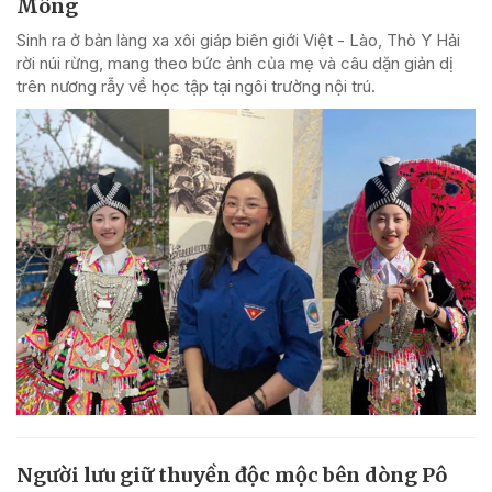
Mông
Sinh ra ở bản làng xa xôi giáp biên giới Việt - Lào, Thò Y Hải
rời núi rừng, mang theo bức ảnh của mẹ và câu dặn giản dị
trên nương rẫy về học tập tại ngôi trường nội trú.
Người lưu giữ thuyền độc mộc bên dòng Pô