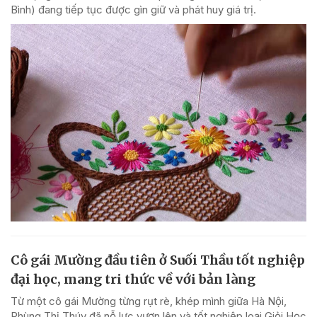
Bình) đang tiếp tục được gìn giữ và phát huy giá trị.
Cô gái Mường đầu tiên ở Suối Thầu tốt nghiệp
đại học, mang tri thức về với bản làng
Từ một cô gái Mường từng rụt rè, khép mình giữa Hà Nội,
Phùng Thị Thúy đã nỗ lực vươn lên và tốt nghiệp loại Giỏi Học