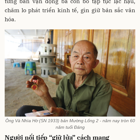
từng bản vận động bà con bỏ tập tục lạc hậu,
chăm lo phát triển kinh tế, gìn giữ bản sắc văn
hóa.
Ông Và Nhìa Hờ (SN 1933) bản Mường Lống 2 - năm nay tròn 60
năm tuổi Đảng
Người nối tiếp “giữ lửa” cách mạng