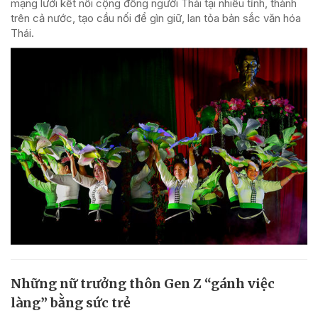
mạng lưới kết nối cộng đồng người Thái tại nhiều tỉnh, thành
trên cả nước, tạo cầu nối để gìn giữ, lan tỏa bản sắc văn hóa
Thái.
Những nữ trưởng thôn Gen Z “gánh việc
làng” bằng sức trẻ