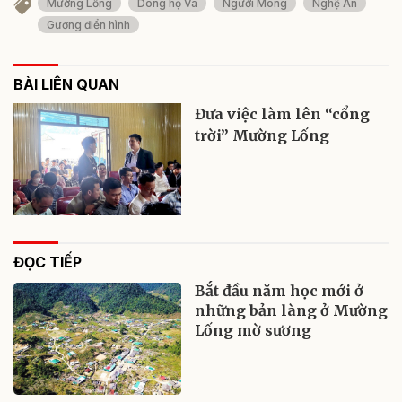
Mường Lống
Dòng họ Và
Người Mông
Nghệ An
Gương điển hình
BÀI LIÊN QUAN
Đưa việc làm lên “cổng
trời” Mường Lống
ĐỌC TIẾP
Bắt đầu năm học mới ở
những bản làng ở Mường
Lống mờ sương