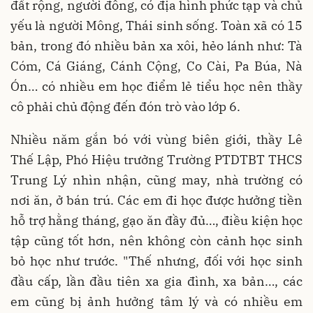
đất rộng, người đông, có địa hình phức tạp và chủ
yếu là người Mông, Thái sinh sống. Toàn xã có 15
bản, trong đó nhiều bản xa xôi, hẻo lánh như: Tà
Cóm, Cá Giáng, Cánh Cộng, Co Cài, Pa Búa, Nà
Ón… có nhiều em học điểm lẻ tiểu học nên thầy
cô phải chủ động đến đón trò vào lớp 6.
Nhiều năm gắn bó với vùng biên giới, thầy Lê
Thế Lập, Phó Hiệu trưởng Trường PTDTBT THCS
Trung Lý nhìn nhận, cũng may, nhà trường có
nơi ăn, ở bán trú. Các em đi học được hưởng tiền
hỗ trợ hằng tháng, gạo ăn đầy đủ…, điều kiện học
tập cũng tốt hơn, nên không còn cảnh học sinh
bỏ học như trước. "Thế nhưng, đối với học sinh
đầu cấp, lần đầu tiên xa gia đình, xa bản…, các
em cũng bị ảnh hưởng tâm lý và có nhiều em