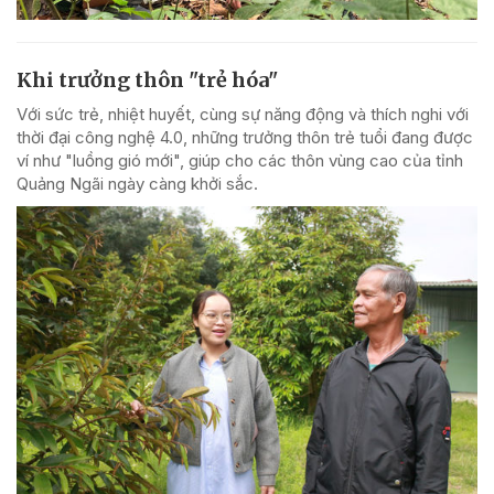
Khi trưởng thôn "trẻ hóa"
Với sức trẻ, nhiệt huyết, cùng sự năng động và thích nghi với
thời đại công nghệ 4.0, những trưởng thôn trẻ tuổi đang được
ví như "luồng gió mới", giúp cho các thôn vùng cao của tỉnh
Quảng Ngãi ngày càng khởi sắc.