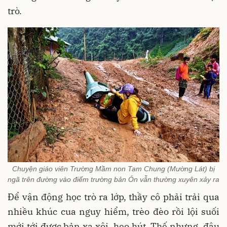
trò.
Chuyện giáo viên Trường Mầm non Tam Chung (Mường Lát) bị
ngã trên đường vào điểm trường bản Ón vẫn thường xuyên xảy ra
Để vận động học trò ra lớp, thầy cô phải trải qua
nhiều khúc cua nguy hiểm, trèo đèo rồi lội suối
mới tới được bản xa xôi, heo hút. Thế nhưng, đâu