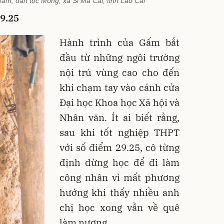
m, dân tộc Mông, xã Si Ma Cai, tỉnh Lào Cai
9.25
Hành trình của Gấm bắt
đầu từ những ngôi trường
nội trú vùng cao cho đến
khi chạm tay vào cánh cửa
Đại học Khoa học Xã hội và
Nhân văn. Ít ai biết rằng,
sau khi tốt nghiệp THPT
với số điểm 29.25, cô từng
định dừng học để đi làm
công nhân vì mất phương
hướng khi thấy nhiều anh
chị học xong vẫn về quê
làm nương.