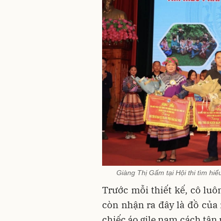
Giàng Thị Gấm tại Hội thi tìm h
Trước mỗi thiết kế, cô luô
còn nhận ra đây là đồ củ
chiếc áo gile nam cách tân