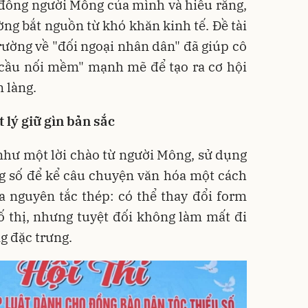
 đồng người Mông của mình và hiểu rằng,
ng bắt nguồn từ khó khăn kinh tế. Đề tài
ường về "đối ngoại nhân dân" đã giúp cô
"cầu nối mềm" mạnh mẽ để tạo ra cơ hội
 làng.
t lý
g
iữ gìn bản sắc
như một lời chào từ người Mông, sử dụng
ng số để kể câu chuyện văn hóa một cách
a nguyên tắc thép: có thể thay đổi form
ố thị, nhưng tuyệt đối không làm mất đi
g đặc trưng.