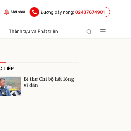
Đường dây nóng:
02437674981
Mới nhất
Thành tựu và Phát triển
 TIẾP
Bí thư Chi bộ hết lòng
vì dân
ửi