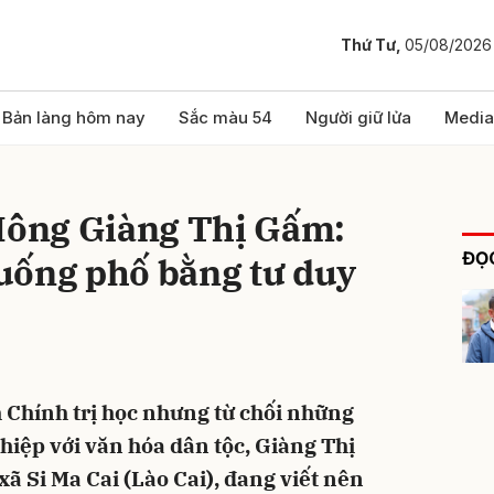
Thứ Tư,
05/08/2026
bình luận
Bản làng hôm nay
Sắc màu 54
Người giữ lửa
Media
 Mông Giàng Thị Gấm:
ĐỌC
uống phố bằng tư duy
Hủy
G
h Chính trị học nhưng từ chối những
hiệp với văn hóa dân tộc, Giàng Thị
xã Si Ma Cai (Lào Cai), đang viết nên