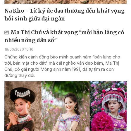
Na Kho - Từ ký ức đau thương đến khát vọng
hồi sinh giữa đại ngàn
Ma Thị Chú và khát vọng "mỗi bản làng có
nhiều nông dân số"
18/06/2026 10:16
Chứng kiến cảnh đồng bào mình quanh năm "bán lưng cho
trời, bán mặt cho đất" mà cái nghèo vẫn đeo bám, Ma Thị
Chú, cô gái người Mông sinh năm 1991, đã tự tìm ra con
đường thay đổi.