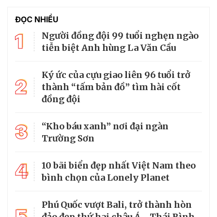
ĐỌC NHIỀU
1
Người đồng đội 99 tuổi nghẹn ngào
tiễn biệt Anh hùng La Văn Cầu
Ký ức của cựu giao liên 96 tuổi trở
2
thành “tấm bản đồ” tìm hài cốt
đồng đội
3
“Kho báu xanh” nơi đại ngàn
Trường Sơn
4
10 bãi biển đẹp nhất Việt Nam theo
bình chọn của Lonely Planet
Phú Quốc vượt Bali, trở thành hòn
5
đảo đẹp thứ hai châu Á - Thái Bình