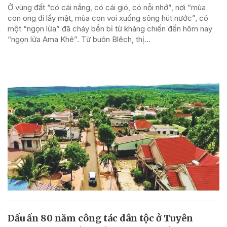
Ở vùng đất “có cái nắng, có cái gió, có nỗi nhớ”, nơi “mùa
con ong đi lấy mật, mùa con voi xuống sông hút nước”, có
một “ngọn lửa” đã cháy bền bỉ từ kháng chiến đến hôm nay
“ngọn lửa Ama Khê”. Từ buôn Blêch, thị...
Dấu ấn 80 năm công tác dân tộc ở Tuyên