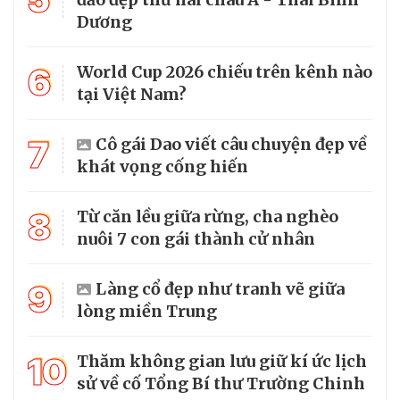
Dương
6
World Cup 2026 chiếu trên kênh nào
tại Việt Nam?
7
Cô gái Dao viết câu chuyện đẹp về
khát vọng cống hiến
8
Từ căn lều giữa rừng, cha nghèo
nuôi 7 con gái thành cử nhân
9
Làng cổ đẹp như tranh vẽ giữa
lòng miền Trung
10
Thăm không gian lưu giữ kí ức lịch
sử về cố Tổng Bí thư Trường Chinh