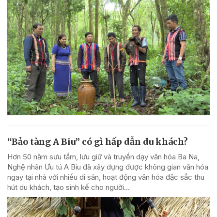
“Bảo tàng A Biu” có gì hấp dẫn du khách?
Hơn 50 năm sưu tầm, lưu giữ và truyền dạy văn hóa Ba Na,
Nghệ nhân Ưu tú A Biu đã xây dựng được không gian văn hóa
ngay tại nhà với nhiều di sản, hoạt động văn hóa đặc sắc thu
hút du khách, tạo sinh kế cho người...