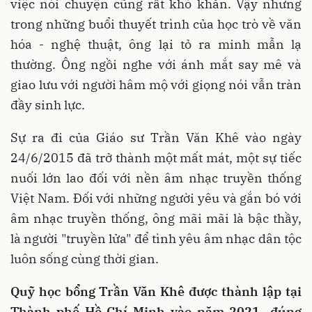
việc nói chuyện cũng rất khó khăn. Vậy nhưng
trong những buổi thuyết trình của học trò về văn
hóa - nghệ thuật, ông lại tỏ ra minh mẫn lạ
thường. Ông ngồi nghe với ánh mắt say mê và
giao lưu với người hâm mộ với giọng nói vẫn tràn
đầy sinh lực.
Sự ra đi của Giáo sư Trần Văn Khê vào ngày
24/6/2015 đã trở thành một mất mát, một sự tiếc
nuối lớn lao đối với nền âm nhạc truyền thống
Việt Nam. Đối với những người yêu và gắn bó với
âm nhạc truyền thống, ông mãi mãi là bậc thầy,
là người "truyền lửa" để tình yêu âm nhạc dân tộc
luôn sống cùng thời gian.
Quỹ học bổng Trần Văn Khê được thành lập tại
Thành phố Hồ Chí Minh vào năm 2021- đúng