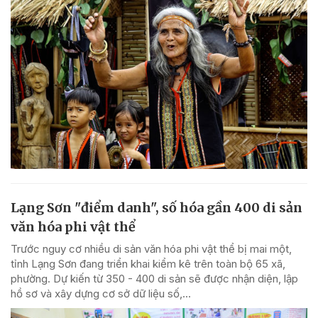
Lạng Sơn "điểm danh", số hóa gần 400 di sản
văn hóa phi vật thể
Trước nguy cơ nhiều di sản văn hóa phi vật thể bị mai một,
tỉnh Lạng Sơn đang triển khai kiểm kê trên toàn bộ 65 xã,
phường. Dự kiến từ 350 - 400 di sản sẽ được nhận diện, lập
hồ sơ và xây dựng cơ sở dữ liệu số,...