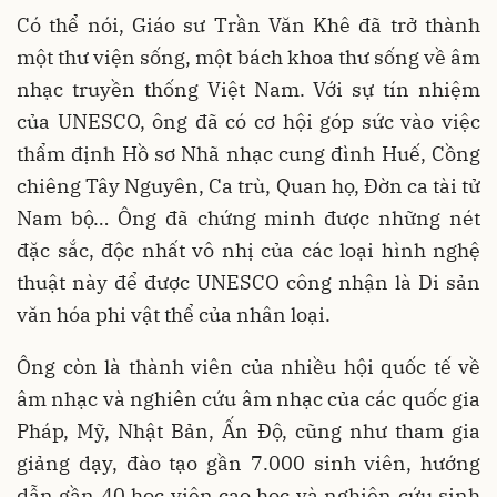
Có thể nói, Giáo sư Trần Văn Khê đã trở thành
một thư viện sống, một bách khoa thư sống về âm
nhạc truyền thống Việt Nam. Với sự tín nhiệm
của UNESCO, ông đã có cơ hội góp sức vào việc
thẩm định Hồ sơ Nhã nhạc cung đình Huế, Cồng
chiêng Tây Nguyên, Ca trù, Quan họ, Đờn ca tài tử
Nam bộ… Ông đã chứng minh được những nét
đặc sắc, độc nhất vô nhị của các loại hình nghệ
thuật này để được UNESCO công nhận là Di sản
văn hóa phi vật thể của nhân loại.
Ông còn là thành viên của nhiều hội quốc tế về
âm nhạc và nghiên cứu âm nhạc của các quốc gia
Pháp, Mỹ, Nhật Bản, Ấn Độ, cũng như tham gia
giảng dạy, đào tạo gần 7.000 sinh viên, hướng
dẫn gần 40 học viên cao học và nghiên cứu sinh