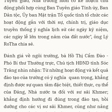
Tuyên giáo, Nhà trường luôn có kế hoạch chủ
động phối hợp cùng Ban Tuyên giáo Tỉnh ủy, Ban
Dân tộc, Ủy ban Mặt trận Tổ quốc tỉnh tổ chức các
hoạt động gắn với thời sự, chính trị, giáo dục
truyền thống ý nghĩa lịch sử các ngày kỷ niệm,
các ngày lễ lớn trong năm của đất nước", ông Lý
RoTha chia sẻ.
Đánh giá về ngôi trường, bà Hồ Thị Cẩm Đào -
Phó Bí thư Thường trực, Chủ tịch HĐND tỉnh Sóc
Trăng nhìn nhận: Từ những hoạt động và kết quả
đào tạo của trường có ý nghĩa quan trọng, khẳng
định được sự quan tâm đặc biệt, thiết thực, cụ thể
của Đảng, Nhà nước ta đối với sư sãi Khmer;
khẳng định hướng đi đúng trong đào tạo, bồi
dưỡng cho các vị sư sãi Khmer, cũng như nâng