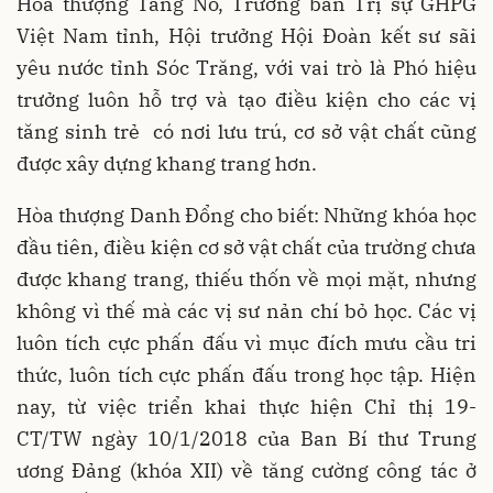
Hòa thượng Tăng Nô, Trưởng ban Trị sự GHPG
Việt Nam tỉnh, Hội trưởng Hội Đoàn kết sư sãi
yêu nước tỉnh Sóc Trăng, với vai trò là Phó hiệu
trưởng luôn hỗ trợ và tạo điều kiện cho các vị
tăng sinh trẻ có nơi lưu trú, cơ sở vật chất cũng
được xây dựng khang trang hơn.
Hòa thượng Danh Đổng cho biết: Những khóa học
đầu tiên, điều kiện cơ sở vật chất của trường chưa
được khang trang, thiếu thốn về mọi mặt, nhưng
không vì thế mà các vị sư nản chí bỏ học. Các vị
luôn tích cực phấn đấu vì mục đích mưu cầu tri
thức, luôn tích cực phấn đấu trong học tập. Hiện
nay, từ việc triển khai thực hiện Chỉ thị 19-
CT/TW ngày 10/1/2018 của Ban Bí thư Trung
ương Đảng (khóa XII) về tăng cường công tác ở