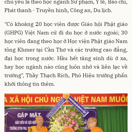
chủ yếu là theo học ngành Sư phạm, Y tế, Báo chí,
Phát thanh - Truyền hình, Công an, Du lịch.
"Có khoảng 20 học viên được Giáo hội Phật giáo
(GHPG) Việt Nam cử đi du học ở nước ngoài; 30
học viên đang theo học ở Học viện Phật giáo Nam
tông Khmer tại Cần Thơ và các trường cao đẳng,
đại học trong nước. Hầu hết tăng sinh dù ở xa,
hay học ngành nào cũng luôn nhớ và liên lạc về
trường", Thầy Thạch Rích, Phó Hiệu trưởng phấn
khởi thông tin thêm.