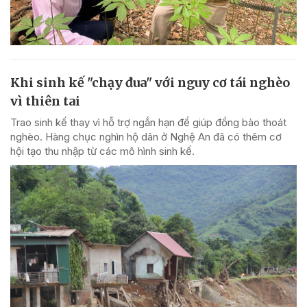
Khi sinh kế "chạy đua" với nguy cơ tái nghèo
vì thiên tai
Trao sinh kế thay vì hỗ trợ ngắn hạn để giúp đồng bào thoát
nghèo. Hàng chục nghìn hộ dân ở Nghệ An đã có thêm cơ
hội tạo thu nhập từ các mô hình sinh kế.