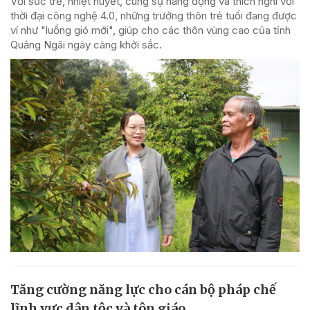
Với sức trẻ, nhiệt huyết, cùng sự năng động và thích nghi với
thời đại công nghệ 4.0, những trưởng thôn trẻ tuổi đang được
ví như "luồng gió mới", giúp cho các thôn vùng cao của tỉnh
Quảng Ngãi ngày càng khởi sắc.
Tăng cường năng lực cho cán bộ pháp chế
lĩnh vực dân tộc và tôn giáo