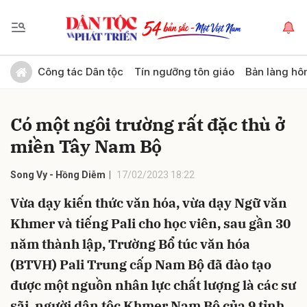
Gửi bình luận
Công tác Dân tộc
Tín ngưỡng tôn giáo
Bản làng hô
Có một ngôi trường rất đặc thù ở
miền Tây Nam Bộ
Song Vy - Hồng Diễm
17/02/2023 18:22
Vừa dạy kiến thức văn hóa, vừa dạy Ngữ văn
Hủy
Gửi
Khmer và tiếng Pali cho học viên, sau gần 30
năm thành lập, Trường Bổ túc văn hóa
(BTVH) Pali Trung cấp Nam Bộ đã đào tạo
được một nguồn nhân lực chất lượng là các sư
sãi, người dân tộc Khmer Nam Bộ của 9 tỉnh