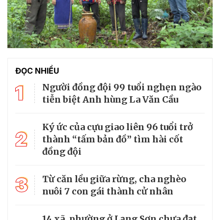
ĐỌC NHIỀU
1
Người đồng đội 99 tuổi nghẹn ngào
tiễn biệt Anh hùng La Văn Cầu
Ký ức của cựu giao liên 96 tuổi trở
2
thành “tấm bản đồ” tìm hài cốt
đồng đội
3
Từ căn lều giữa rừng, cha nghèo
nuôi 7 con gái thành cử nhân
14 xã, phường ở Lạng Sơn chưa đạt