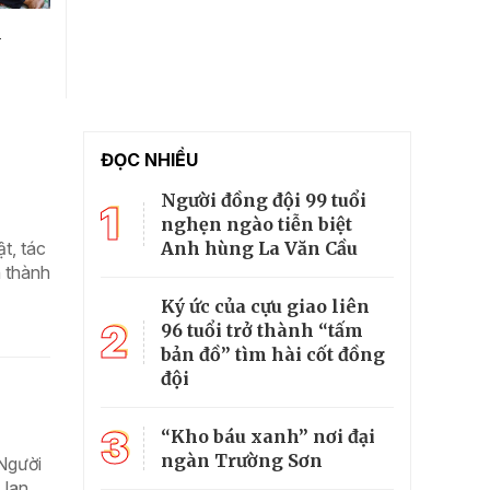
h
ĐỌC NHIỀU
Người đồng đội 99 tuổi
1
nghẹn ngào tiễn biệt
Anh hùng La Văn Cầu
t, tác
h thành
Ký ức của cựu giao liên
2
96 tuổi trở thành “tấm
bản đồ” tìm hài cốt đồng
đội
3
“Kho báu xanh” nơi đại
ngàn Trường Sơn
 Người
 lan