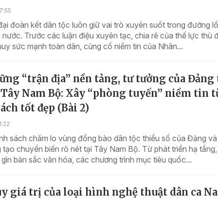
7:55
ại đoàn kết dân tộc luôn giữ vai trò xuyên suốt trong đường lố
nước. Trước các luận điệu xuyên tạc, chia rẽ của thế lực thù đ
huy sức mạnh toàn dân, củng cố niềm tin của Nhân...
ững “trận địa” nền tảng, tư tưởng của Đảng 
 Tây Nam Bộ: Xây “phòng tuyến” niềm tin t
ách tốt đẹp (Bài 2)
1:22
nh sách chăm lo vùng đồng bào dân tộc thiểu số của Đảng v
tạo chuyển biến rõ nét tại Tây Nam Bộ. Từ phát triển hạ tầng,
 gìn bản sắc văn hóa, các chương trình mục tiêu quốc...
y giá trị của loại hình nghệ thuật dân ca N