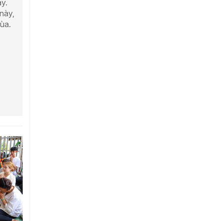
y.
này,
ùa.