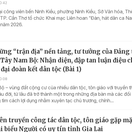
0:42
tại công viên bến Ninh Kiều, phường Ninh Kiều, Sở Văn hóa, Th
h TP. Cần Thơ tổ chức Khai mạc Liên hoan “Đàn, hát dân ca N
 năm 2026.
ững “trận địa” nền tảng, tư tưởng của Đảng 
 Tây Nam Bộ: Nhận diện, đập tan luận điệu c
 đại đoàn kết dân tộc (Bài 1)
0:08
 – vùng đất cộng cư của nhiều dân tộc, tôn giáo với truyền 
âu đời, từ lâu đã trở thành một trong những địa bàn mà các đối
tìm cách lợi dụng nhằm xuyên tạc chủ trương, chính...
n truyền công tác dân tộc, tôn giáo gặp mặ
i biểu Người có uy tín tỉnh Gia Lai