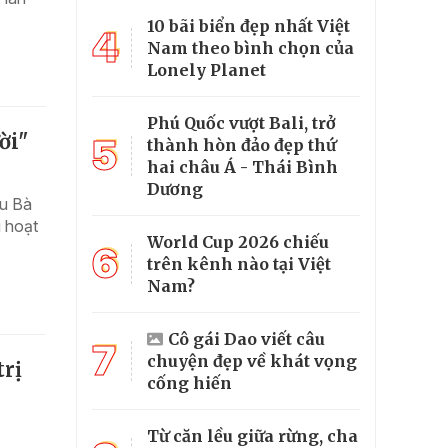
10 bãi biển đẹp nhất Việt
4
Nam theo bình chọn của
Lonely Planet
Phú Quốc vượt Bali, trở
ời"
5
thành hòn đảo đẹp thứ
hai châu Á - Thái Bình
Dương
ếu Bà
i hoạt
World Cup 2026 chiếu
6
trên kênh nào tại Việt
Nam?
Cô gái Dao viết câu
7
chuyện đẹp về khát vọng
trị
cống hiến
Từ căn lều giữa rừng, cha