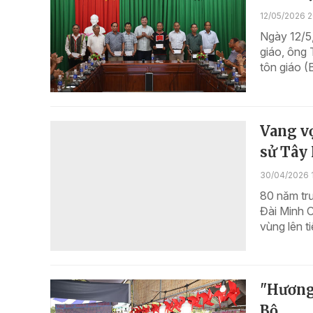
12/05/2026 2
Ngày 12/5,
giáo, ông 
tôn giáo (
Vang vọ
sử Tây
30/04/2026 
80 năm tr
Đài Minh C
vùng lên t
"Hương 
Bộ