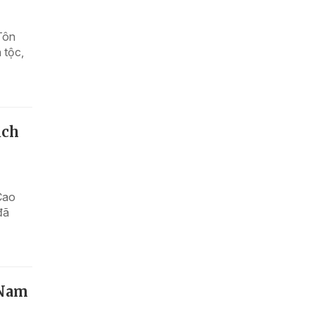
Tôn
 tộc,
ịch
Cao
đã
 Nam