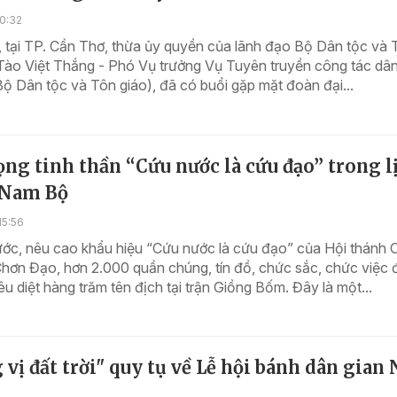
0:32
 tại TP. Cần Thơ, thừa ủy quyền của lãnh đạo Bộ Dân tộc và 
Tào Việt Thắng - Phó Vụ trưởng Vụ Tuyên truyền công tác dân
Bộ Dân tộc và Tôn giáo), đã có buổi gặp mặt đoàn đại...
ng tinh thần “Cứu nước là cứu đạo” trong l
 Nam Bộ
15:56
ước, nêu cao khẩu hiệu “Cứu nước là cứu đạo” của Hội thánh 
hơn Đạo, hơn 2.000 quần chúng, tín đồ, chức sắc, chức việc 
iêu diệt hàng trăm tên địch tại trận Giồng Bốm. Đây là một...
vị đất trời" quy tụ về Lễ hội bánh dân gian