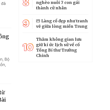
8
nghèo nuôi 7 con gái
, đã
thành cử nhân
9
Làng cổ đẹp như tranh
vẽ giữa lòng miền Trung
hông
Thăm không gian lưu
10
giữ kí ức lịch sử về cố
Tổng Bí thư Trường
Chinh
an, Bộ
tồn,
từ
Bài