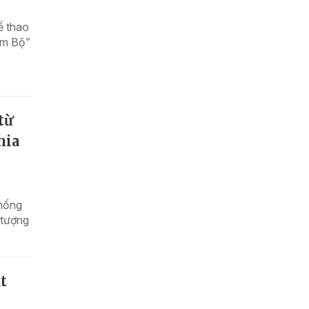
ể thao
am Bộ”
từ
hia
thống
 tượng
t