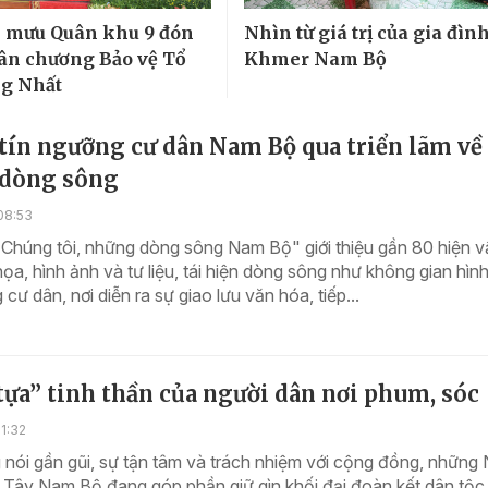
 mưu Quân khu 9 đón
Nhìn từ giá trị của gia đìn
n chương Bảo vệ Tổ
Khmer Nam Bộ
g Nhất
tín ngưỡng cư dân Nam Bộ qua triển lãm về
dòng sông
08:53
"Chúng tôi, những dòng sông Nam Bộ" giới thiệu gần 80 hiện vậ
ọa, hình ảnh và tư liệu, tái hiện dòng sông như không gian hìn
cư dân, nơi diễn ra sự giao lưu văn hóa, tiếp...
ựa” tinh thần của người dân nơi phum, sóc
1:32
 nói gần gũi, sự tận tâm và trách nhiệm với cộng đồng, những
ở Tây Nam Bộ đang góp phần giữ gìn khối đại đoàn kết dân tộc,