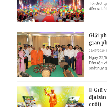
Tối 6/6, t
diễn ra Lễ
Giải p
gian ph
22/05/2026 
Ngày 22/5,
Dân tộc v
phát huy g
Giữ v
địa bàn
cuối)