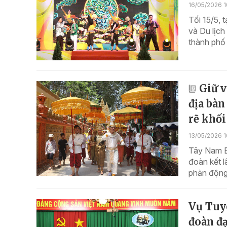
16/05/2026 1
Tối 15/5, 
và Du lịc
thành phố
Giữ v
địa bàn
rẽ khối
13/05/2026 1
Tây Nam Bộ
đoàn kết l
phản động 
Vụ Tuyê
đoàn đạ