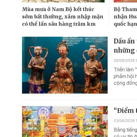
Mùa mưa ở Nam Bộ kết thúc
Bộ Tham
sớm bất thường, xâm nhập mặn
nhận Huâ
có thể lấn sâu hàng trăm km
quốc hạn
Dấu ấn 
những 
26/06/2026 
Triển lãm 
phẩm hội h
cộng đồng 
“Điểm t
23/06/2026 1
Bằng tiếng
có uy tín 