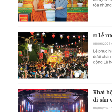
tỏa những 
Lễ rư
08/06/2026 
Lễ phục h
dưới chân 
động Lễ h
Khai hộ
di sản 
06/06/2026 