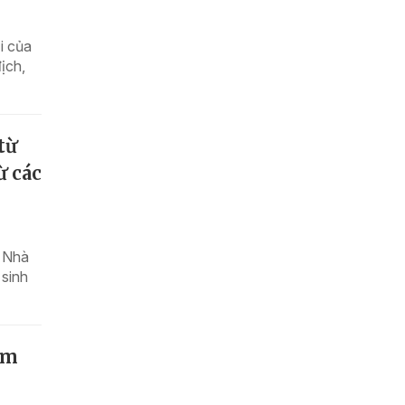
i của
ịch,
từ
ừ các
à Nhà
 sinh
am