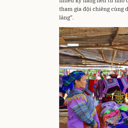
nhiều kỹ năng nên từ nhỏ 
tham gia đội chiêng cùng d
làng”.