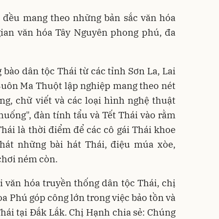
 đều mang theo những bản sắc văn hóa
gian văn hóa Tây Nguyên phong phú, đa
 bào dân tộc Thái từ các tỉnh Sơn La, Lai
Buôn Ma Thuột lập nghiệp mang theo nét
g, chữ viết và các loại hình nghệ thuật
uống", đàn tính tẩu và Tết Thái vào rằm
Thái là thời điểm để các cô gái Thái khoe
 hát những bài hát Thái, điệu múa xòe,
chơi ném còn.
 văn hóa truyền thống dân tộc Thái, chị
òa Phú góp công lớn trong việc bảo tồn và
hái tại Đắk Lắk. Chị Hạnh chia sẻ: Chúng