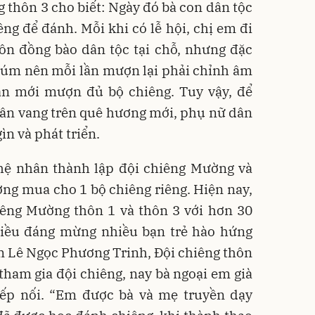
g thôn 3 cho biết: Ngày đó bà con dân tộc
g để đánh. Mỗi khi có lễ hội, chị em đi
ôn đồng bào dân tộc tại chỗ, nhưng đặc
núm nên mỗi lần mượn lại phải chỉnh âm
ian mới mượn đủ bộ chiêng. Tuy vậy, để
ân vang trên quê hương mới, phụ nữ dân
ìn và phát triển.
hệ nhân thành lập đội chiêng Mường và
ng mua cho 1 bộ chiêng riêng. Hiện nay,
iêng Mường thôn 1 và thôn 3 với hơn 30
Điều đáng mừng nhiều bạn trẻ hào hứng
m Lê Ngọc Phương Trinh, Đội chiêng thôn
 tham gia đội chiêng, nay bà ngoại em già
iếp nối. “Em được bà và mẹ truyền dạy