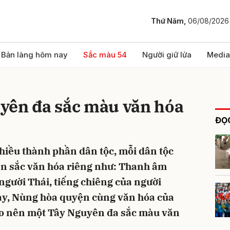
Thứ Năm,
06/08/2026
bình luận
Bản làng hôm nay
Sắc màu 54
Người giữ lửa
Media
yên đa sắc màu văn hóa
ĐỌC
nhiều thành phần dân tộc, mỗi dân tộc
n sắc văn hóa riêng như: Thanh âm
Hủy
G
người Thái, tiếng chiêng của người
ày, Nùng hòa quyện cùng văn hóa của
tạo nên một Tây Nguyên đa sắc màu văn