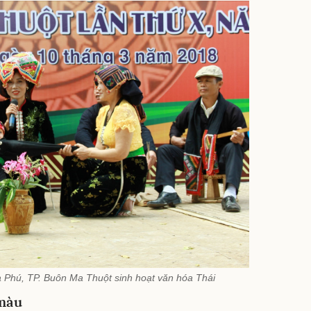
 Phú, TP. Buôn Ma Thuột sinh hoạt văn hóa Thái
 màu