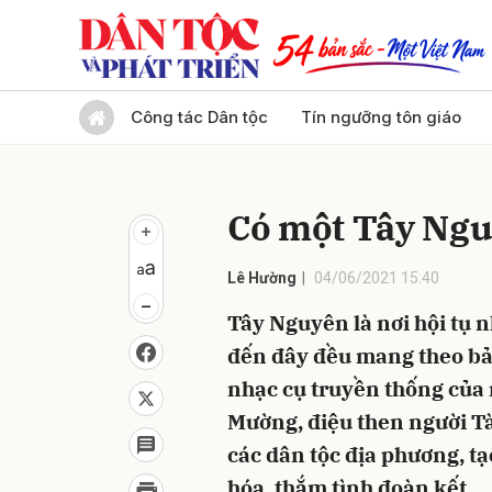
Gửi 
Công tác Dân tộc
Tín ngưỡng tôn giáo
Có một Tây Ngu
Lê Hường
04/06/2021 15:40
Tây Nguyên là nơi hội tụ 
đến đây đều mang theo bả
nhạc cụ truyền thống của 
Mường, điệu then người T
các dân tộc địa phương, 
hóa, thắm tình đoàn kết.