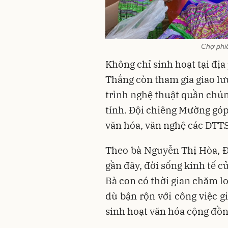
Chợ phi
Không chỉ sinh hoạt tại đị
Thắng còn tham gia giao lư
trình nghệ thuật quần chún
tỉnh. Đội chiêng Mường gó
văn hóa, văn nghệ các DTTS
Theo bà Nguyễn Thị Hòa, Đ
gần đây, đời sống kinh tế 
Bà con có thời gian chăm l
dù bận rộn với công việc g
sinh hoạt văn hóa cộng đồn