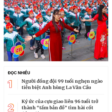
ĐỌC NHIỀU
1
Người đồng đội 99 tuổi nghẹn ngào
tiễn biệt Anh hùng La Văn Cầu
Ký ức của cựu giao liên 96 tuổi trở
2
thành “tấm bản đồ” tìm hài cốt