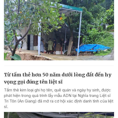
Từ tấm thẻ hơn 50 năm dưới lòng đất đến hy
vọng gọi đúng tên liệt sĩ
Tấm thẻ kim loại ghi họ tên, quê quán và ngày hy sinh, được
phát hiện trong quá trình lấy mẫu ADN tại Nghĩa trang Liệt sĩ
Tri Tôn (An Giang) đã mở ra cơ hội xác định danh tính của liệt
sĩ.