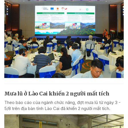
Mưa lũ ở Lào Cai khiến 2 người mất tích
Theo báo cáo của ngành chức năng, đợt mưa lũ từ ngày 3 -
5/8 trên địa bàn tỉnh Lào Cai đã khiến 2 người mất tích.