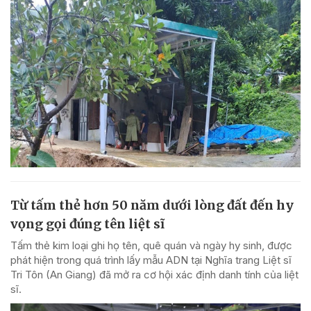
Từ tấm thẻ hơn 50 năm dưới lòng đất đến hy
vọng gọi đúng tên liệt sĩ
Tấm thẻ kim loại ghi họ tên, quê quán và ngày hy sinh, được
phát hiện trong quá trình lấy mẫu ADN tại Nghĩa trang Liệt sĩ
Tri Tôn (An Giang) đã mở ra cơ hội xác định danh tính của liệt
sĩ.