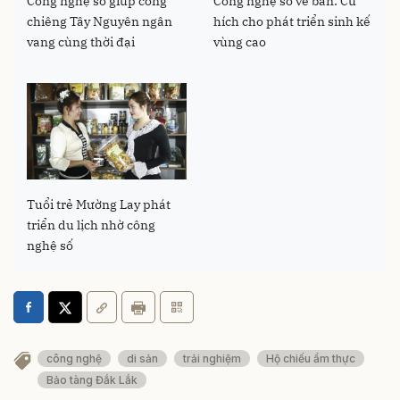
Công nghệ số giúp cồng
Công nghệ số về bản: Cú
chiêng Tây Nguyên ngân
hích cho phát triển sinh kế
vang cùng thời đại
vùng cao
Tuổi trẻ Mường Lay phát
triển du lịch nhờ công
nghệ số
công nghệ
di sản
trải nghiệm
Hộ chiếu ẩm thực
Bảo tàng Đắk Lắk