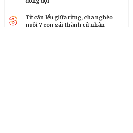
đồng đội
3
Từ căn lều giữa rừng, cha nghèo
nuôi 7 con gái thành cử nhân
14 xã, phường ở Lạng Sơn chưa đạt
4
tiêu chuẩn, có thể tiếp tục được sắp
xếp
Tổng Bí thư, Chủ tịch nước truy
5
tặng huân chương dũng cảm cho
chiến sĩ Kpă Thiêp
Chuyên trang của VietNamNet