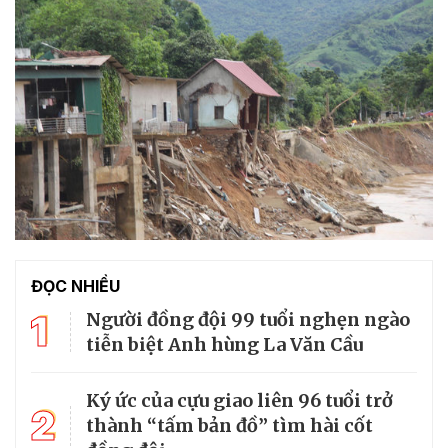
ĐỌC NHIỀU
1
Người đồng đội 99 tuổi nghẹn ngào
tiễn biệt Anh hùng La Văn Cầu
Ký ức của cựu giao liên 96 tuổi trở
2
thành “tấm bản đồ” tìm hài cốt