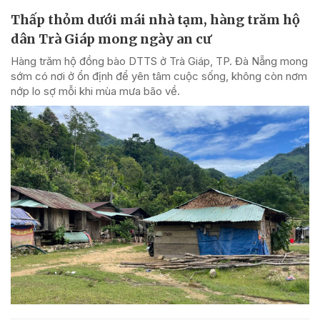
Thấp thỏm dưới mái nhà tạm, hàng trăm hộ
dân Trà Giáp mong ngày an cư
Hàng trăm hộ đồng bào DTTS ở Trà Giáp, TP. Đà Nẵng mong
sớm có nơi ở ổn định để yên tâm cuộc sống, không còn nơm
nớp lo sợ mỗi khi mùa mưa bão về.