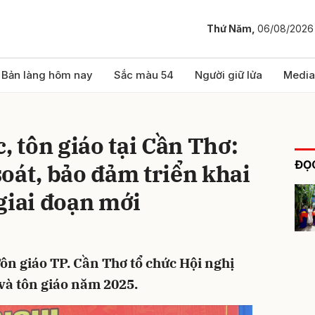
Thứ Năm,
06/08/2026
bình luận
Bản làng hôm nay
Sắc màu 54
Người giữ lửa
Media
, tôn giáo tại Cần Thơ:
ĐỌC
oát, bảo đảm triển khai
giai đoạn mới
Hủy
G
ôn giáo TP. Cần Thơ tổ chức Hội nghị
 và tôn giáo năm 2025.