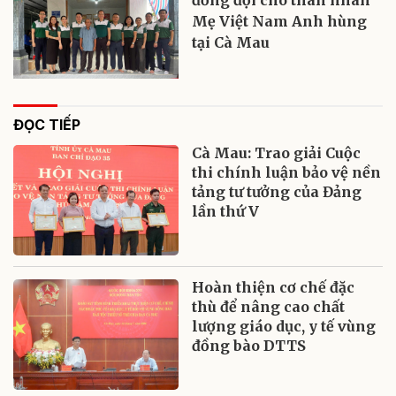
đồng đội cho thân nhân
Mẹ Việt Nam Anh hùng
tại Cà Mau
ĐỌC TIẾP
Cà Mau: Trao giải Cuộc
thi chính luận bảo vệ nền
tảng tư tưởng của Đảng
lần thứ V
Hoàn thiện cơ chế đặc
thù để nâng cao chất
lượng giáo dục, y tế vùng
đồng bào DTTS