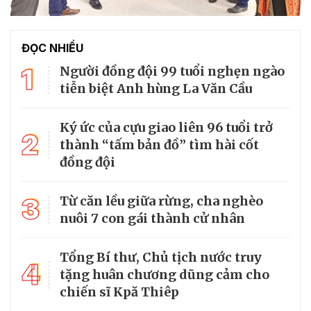
ĐỌC NHIỀU
1
Người đồng đội 99 tuổi nghẹn ngào
tiễn biệt Anh hùng La Văn Cầu
Ký ức của cựu giao liên 96 tuổi trở
2
thành “tấm bản đồ” tìm hài cốt
đồng đội
3
Từ căn lều giữa rừng, cha nghèo
nuôi 7 con gái thành cử nhân
Tổng Bí thư, Chủ tịch nước truy
4
tặng huân chương dũng cảm cho
chiến sĩ Kpă Thiêp