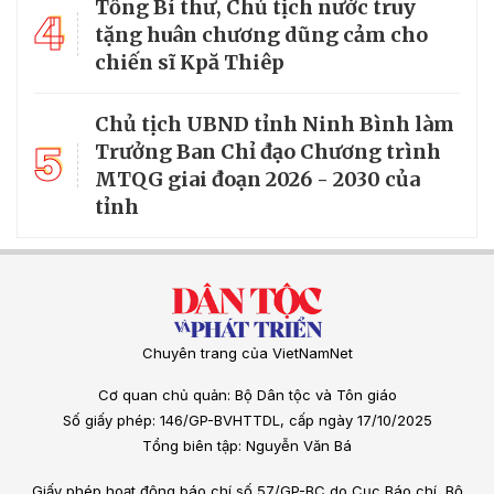
Tổng Bí thư, Chủ tịch nước truy
4
tặng huân chương dũng cảm cho
chiến sĩ Kpă Thiêp
Chủ tịch UBND tỉnh Ninh Bình làm
5
Trưởng Ban Chỉ đạo Chương trình
MTQG giai đoạn 2026 - 2030 của
tỉnh
Chuyên trang của VietNamNet
Cơ quan chủ quản: Bộ Dân tộc và Tôn giáo
Số giấy phép: 146/GP-BVHTTDL, cấp ngày 17/10/2025
Tổng biên tập: Nguyễn Văn Bá
Giấy phép hoạt động báo chí số 57/GP-BC do Cục Báo chí, Bộ