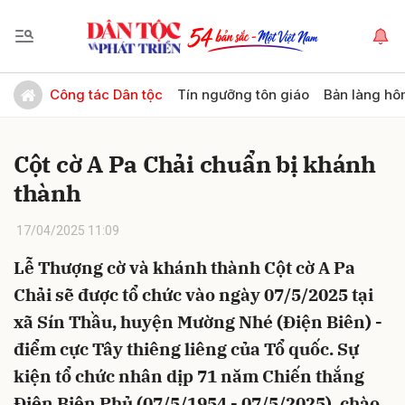
Gửi bình luận
Công tác Dân tộc
Tín ngưỡng tôn giáo
Bản làng hô
Cột cờ A Pa Chải chuẩn bị khánh
thành
17/04/2025 11:09
Lễ Thượng cờ và khánh thành Cột cờ A Pa
Hủy
Gửi
Chải sẽ được tổ chức vào ngày 07/5/2025 tại
xã Sín Thầu, huyện Mường Nhé (Điện Biên) -
điểm cực Tây thiêng liêng của Tổ quốc. Sự
kiện tổ chức nhân dịp 71 năm Chiến thắng
Điện Biên Phủ (07/5/1954 - 07/5/2025), chào