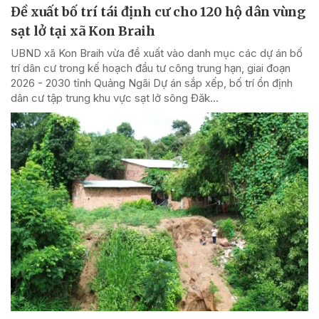
Đề xuất bố trí tái định cư cho 120 hộ dân vùng
sạt lở tại xã Kon Braih
UBND xã Kon Braih vừa đề xuất vào danh mục các dự án bố
trí dân cư trong kế hoạch đầu tư công trung hạn, giai đoạn
2026 - 2030 tỉnh Quảng Ngãi Dự án sắp xếp, bố trí ổn định
dân cư tập trung khu vực sạt lở sông Đăk...