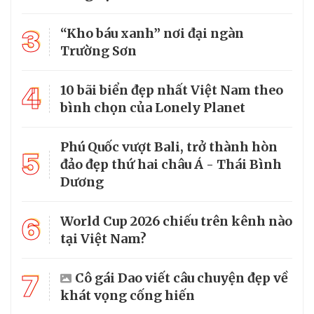
3
“Kho báu xanh” nơi đại ngàn
Trường Sơn
4
10 bãi biển đẹp nhất Việt Nam theo
bình chọn của Lonely Planet
Phú Quốc vượt Bali, trở thành hòn
5
đảo đẹp thứ hai châu Á - Thái Bình
Dương
6
World Cup 2026 chiếu trên kênh nào
tại Việt Nam?
7
Cô gái Dao viết câu chuyện đẹp về
khát vọng cống hiến