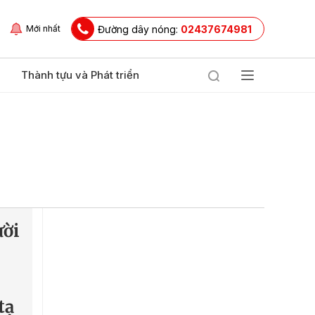
Đường dây nóng:
02437674981
Mới nhất
Thành tựu và Phát triển
ười
tạ