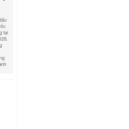
 dấu
uốc
 tại
026.
g
ọng
ành