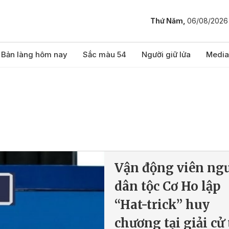
Thứ Năm,
06/08/2026
Bản làng hôm nay
Sắc màu 54
Người giữ lửa
Media
Vận động viên ng
dân tộc Cơ Ho lập
“Hat-trick” huy
chương tại giải cử 