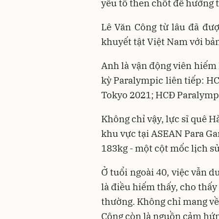
yếu tố then chốt để hướng 
Lê Văn Công từ lâu đã đượ
khuyết tật Việt Nam với bản
Anh là vận động viên hiếm 
kỳ Paralympic liên tiếp: 
Tokyo 2021; HCĐ Paralympi
Không chỉ vậy, lực sĩ quê H
khu vực tại ASEAN Para Gam
183kg - một cột mốc lịch sử
Ở tuổi ngoài 40, việc vẫn 
là điều hiếm thấy, cho thấy 
thường. Không chỉ mang về
Công còn là nguồn cảm hứng