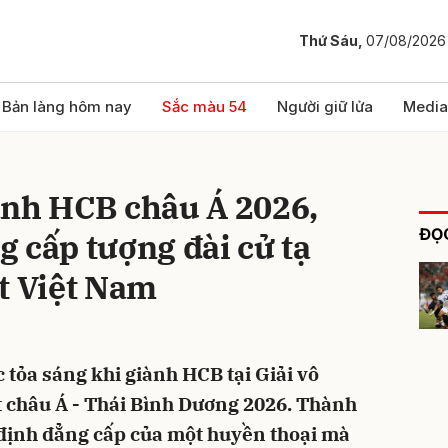
Thứ Sáu,
07/08/2026
bình luận
Bản làng hôm nay
Sắc màu 54
Người giữ lửa
Media
ành HCB châu Á 2026,
ĐỌC
 cấp tượng đài cử tạ
t Việt Nam
Hủy
G
c tỏa sáng khi giành HCB tại Giải vô
ật châu Á - Thái Bình Dương 2026. Thành
 định đẳng cấp của một huyền thoại mà