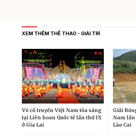
XEM THÊM THỂ THAO - GIẢI TRÍ
Võ cổ truyền Việt Nam tỏa sáng
Giải Bón
tại Liên hoan Quốc tế lần thứ IX
Nam lần đ
ở Gia Lai
Lào Cai