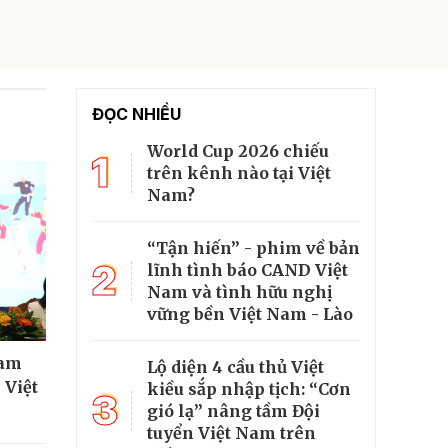
ĐỌC NHIỀU
World Cup 2026 chiếu
1
trên kênh nào tại Việt
Nam?
“Tận hiến” - phim về bản
2
lĩnh tình báo CAND Việt
Nam và tình hữu nghị
vững bền Việt Nam - Lào
ham
Lộ diện 4 cầu thủ Việt
 Việt
kiều sắp nhập tịch: “Cơn
3
gió lạ” nâng tầm Đội
tuyển Việt Nam trên