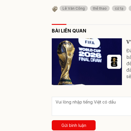
Lê Văn Công
thể thao
cử tạ
BÀI LIÊN QUAN
V
Đ
b
đế
đá
sẽ
Gửi bình luận