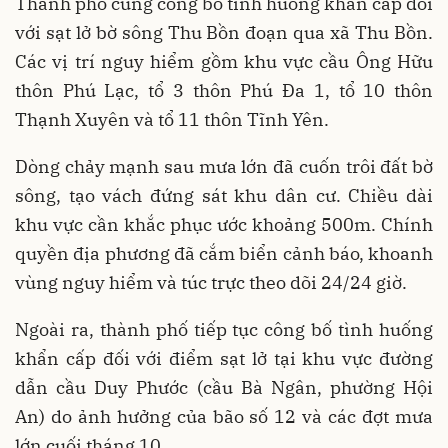
Thành phố cũng công bố tình huống khẩn cấp đối
với sạt lở bờ sông Thu Bồn đoạn qua xã Thu Bồn.
Các vị trí nguy hiểm gồm khu vực cầu Ông Hữu
thôn Phú Lạc, tổ 3 thôn Phú Đa 1, tổ 10 thôn
Thạnh Xuyên và tổ 11 thôn Tĩnh Yên.
Dòng chảy mạnh sau mưa lớn đã cuốn trôi đất bờ
sông, tạo vách đứng sát khu dân cư. Chiều dài
khu vực cần khắc phục ước khoảng 500m. Chính
quyền địa phương đã cắm biển cảnh báo, khoanh
vùng nguy hiểm và túc trực theo dõi 24/24 giờ.
Ngoài ra, thành phố tiếp tục công bố tình huống
khẩn cấp đối với điểm sạt lở tại khu vực đường
dẫn cầu Duy Phước (cầu Bà Ngân, phường Hội
An) do ảnh hưởng của bão số 12 và các đợt mưa
lớn cuối tháng 10.