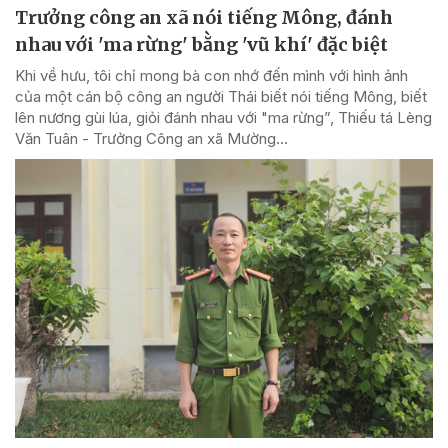
Trưởng công an xã nói tiếng Mông, đánh
nhau với 'ma rừng' bằng 'vũ khí' đặc biệt
Khi về hưu, tôi chỉ mong bà con nhớ đến mình với hình ảnh
của một cán bộ công an người Thái biết nói tiếng Mông, biết
lên nương gùi lúa, giỏi đánh nhau với "ma rừng”, Thiếu tá Lèng
Văn Tuân - Trưởng Công an xã Mường...