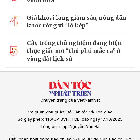
vườn nhà
4
Giá khoai lang giảm sâu, nông dân
khóc ròng vì "lỗ kép"
Cây trồng thử nghiệm đang hiện
5
thực giấc mơ “thủ phủ mắc ca” ở
vùng đất lịch sử
Chuyên trang của VietNamNet
Cơ quan chủ quản: Bộ Dân tộc và Tôn giáo
Số giấy phép: 146/GP-BVHTTDL, cấp ngày 17/10/2025
Tổng biên tập: Nguyễn Văn Bá
Giấy phép hoạt động báo chí số 57/GP-BC do Cục Báo chí, Bộ