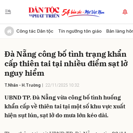
Gửi bình luận
Công tác Dân tộc
Tín ngưỡng tôn giáo
Bản làng hô
Đà Nẵng công bố tình trạng khẩn
cấp thiên tai tại nhiều điểm sạt lở
nguy hiểm
T.Nhân - H.Trường
22/11/2025 10:32
Hủy
Gửi
UBND TP. Đà Nẵng vừa công bố tình huống
khẩn cấp về thiên tai tại một số khu vực xuất
hiện sụt lún, sạt lở do mưa lớn kéo dài.