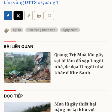
bàn vùng DTTS ở Quảng Trị
sạt lở
tình trạng khẩn cấp
nguy hiểm
BÀI LIÊN QUAN
Quảng Trị: Mưa lớn gây
sạt lở làm đổ sập 1 ngôi
nhà, đe dọa 11 ngôi nhà
khác ở Khe Sanh
ĐỌC TIẾP
Mưa lũ gây thiệt hại
nặng nề tại khu vực