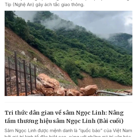
Típ (Nghệ An) gây ách tắc giao thông.
Tri thức dân gian về sâm Ngọc Linh: Nâng
tầm thương hiệu sâm Ngọc Linh (Bài cuối)
Sâm Ngọc Linh được mệnh danh là “quốc bảo” của Việt Nam
bởi giá trị kinh tế đặc biệt cao, cùng với những giá trị văn hóa