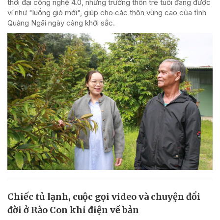
thời đại công nghệ 4.0, những trưởng thôn trẻ tuổi đang được
ví như "luồng gió mới", giúp cho các thôn vùng cao của tỉnh
Quảng Ngãi ngày càng khởi sắc.
Chiếc tủ lạnh, cuộc gọi video và chuyện đổi
đời ở Rào Con khi điện về bản