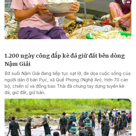
1.200 ngày công đắp kè đá giữ đất bên dòng
Nậm Giải
Bờ suối Nậm Giải đang tiếp tục sạt lở, đe dọa cuộc sống của
người dân ở bản Pục, xã Quế Phong (Nghệ An). Hơn 70 cán
bộ, chiến sĩ và đồng bào Thái đã chung tay dựng tuyến kè
đá, giữ đất, giữ bản.