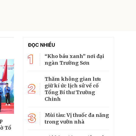
ĐỌC NHIỀU
1
“Kho báu xanh” nơi đại
ngàn Trường Sơn
Thăm không gian lưu
2
giữ kí ức lịch sử về cố
Tổng Bí thư Trường
Chinh
3
Mùi tàu: Vị thuốc đa năng
ắp
trong vườn nhà
cờ Tổ