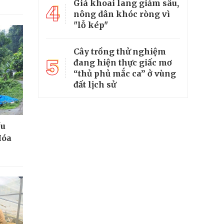
Giá khoai lang giảm sâu,
4
nông dân khóc ròng vì
"lỗ kép"
Cây trồng thử nghiệm
5
đang hiện thực giấc mơ
“thủ phủ mắc ca” ở vùng
đất lịch sử
ều
Hóa