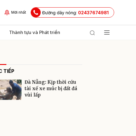
Đường dây nóng:
02437674981
Mới nhất
Thành tựu và Phát triển
 TIẾP
Đà Nẵng: Kịp thời cứu
tài xế xe múc bị đất đá
vùi lấp
ửi