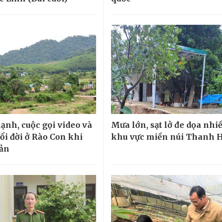
lạnh, cuộc gọi video và
Mưa lớn, sạt lở đe dọa nhi
ổi đời ở Rào Con khi
khu vực miền núi Thanh 
bản