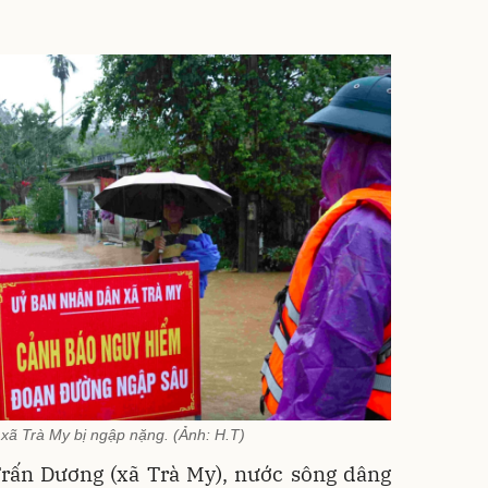
xã Trà My bị ngập nặng. (Ảnh: H.T)
Trấn Dương (xã Trà My), nước sông dâng