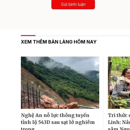
Gửi bình luận
XEM THÊM BẢN LÀNG HÔM NAY
Nghệ An nỗ lực thông tuyến
Tri thức
tỉnh lộ 543D sau sạt lở nghiêm
Linh: Nâ
trọng
sâm Ngọc