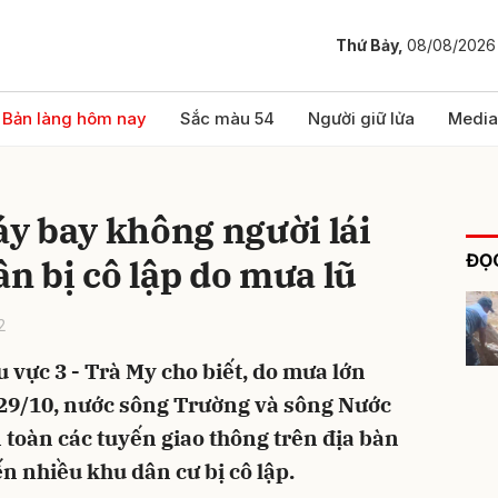
Thứ Bảy,
08/08/2026
bình luận
Bản làng hôm nay
Sắc màu 54
Người giữ lửa
Media
y bay không người lái
ĐỌC
ân bị cô lập do mưa lũ
2
 vực 3 - Trà My cho biết, do mưa lớn
Hủy
G
g 29/10, nước sông Trường và sông Nước
 toàn các tuyến giao thông trên địa bàn
n nhiều khu dân cư bị cô lập.