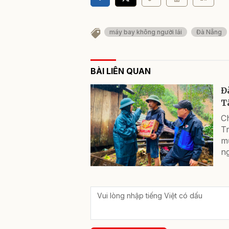
máy bay không người lái
Đà Nẵng
BÀI LIÊN QUAN
Đ
T
C
T
mư
n