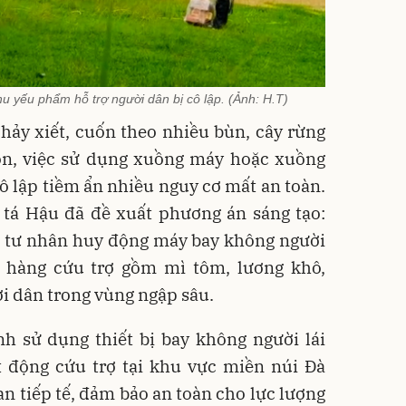
u yếu phẩm hỗ trợ người dân bị cô lập. (Ảnh: H.T)
hảy xiết, cuốn theo nhiều bùn, cây rừng
uồn, việc sử dụng xuồng máy hoặc xuồng
ô lập tiềm ẩn nhiều nguy cơ mất an toàn.
 tá Hậu đã đề xuất phương án sáng tạo:
p tư nhân huy động máy bay không người
n hàng cứu trợ gồm mì tôm, lương khô,
i dân trong vùng ngập sâu.
nh sử dụng thiết bị bay không người lái
t động cứu trợ tại khu vực miền núi Đà
an tiếp tế, đảm bảo an toàn cho lực lượng