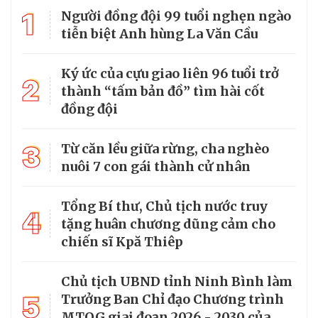
1
Người đồng đội 99 tuổi nghẹn ngào
tiễn biệt Anh hùng La Văn Cầu
Ký ức của cựu giao liên 96 tuổi trở
2
thành “tấm bản đồ” tìm hài cốt
đồng đội
3
Từ căn lều giữa rừng, cha nghèo
nuôi 7 con gái thành cử nhân
Tổng Bí thư, Chủ tịch nước truy
4
tặng huân chương dũng cảm cho
chiến sĩ Kpă Thiêp
Chủ tịch UBND tỉnh Ninh Bình làm
5
Trưởng Ban Chỉ đạo Chương trình
MTQG giai đoạn 2026 - 2030 của