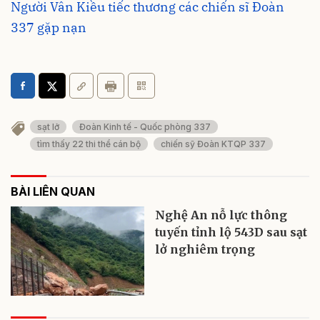
Người Vân Kiều tiếc thương các chiến sĩ Đoàn
337 gặp nạn
sạt lở
Đoàn Kinh tế - Quốc phòng 337
tìm thấy 22 thi thể cán bộ
chiến sỹ Đoàn KTQP 337
BÀI LIÊN QUAN
Nghệ An nỗ lực thông
tuyến tỉnh lộ 543D sau sạt
lở nghiêm trọng