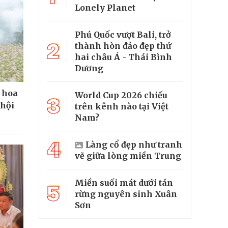
Lonely Planet
Phú Quốc vượt Bali, trở
2
thành hòn đảo đẹp thứ
hai châu Á - Thái Bình
Dương
 hoa
World Cup 2026 chiếu
3
 hội
trên kênh nào tại Việt
Nam?
4
Làng cổ đẹp như tranh
vẽ giữa lòng miền Trung
Miền suối mát dưới tán
5
rừng nguyên sinh Xuân
Sơn