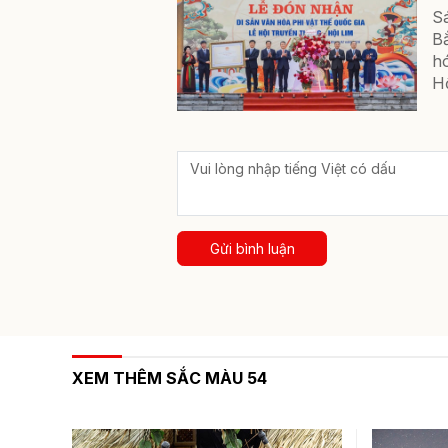
Sá
B
hó
Hộ
Gửi bình luận
XEM THÊM SẮC MÀU 54