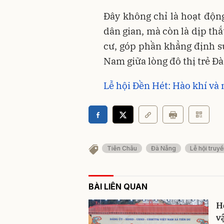
Đây không chỉ là hoạt độ
dân gian, mà còn là dịp th
cư, góp phần khẳng định sứ
Nam giữa lòng đô thị trẻ Đ
Lễ hội Đền Hét: Hào khí và
Tiên Châu
Đà Nẵng
Lễ hội truy
BÀI LIÊN QUAN
H
v