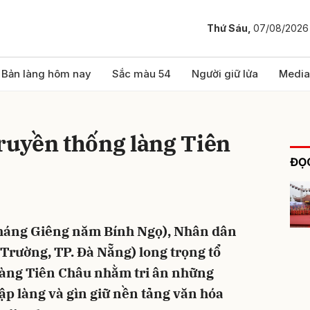
Thứ Sáu,
07/08/2026
bình luận
Bản làng hôm nay
Sắc màu 54
Người giữ lửa
Media
truyền thống làng Tiên
ĐỌC
tháng Giêng năm Bính Ngọ), Nhân dân
Hủy
G
Trường, TP. Đà Nẵng) long trọng tổ
 làng Tiên Châu nhằm tri ân những
ập làng và gìn giữ nền tảng văn hóa