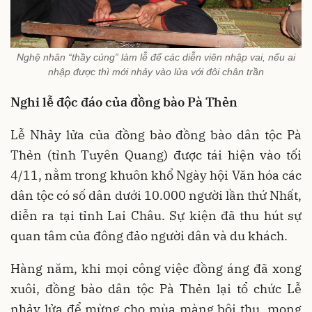
Nghệ nhân “thầy cúng” làm lễ để các diễn viên nhập vai, nếu ai
nhập được thì mới nhảy vào lửa với đôi chân trần
Nghi lễ độc đáo của đồng bào Pà Thẻn
Lễ Nhảy lửa của đồng bào đồng bào dân tộc Pà
Thẻn (tỉnh Tuyên Quang) được tái hiện vào tối
4/11, nằm trong khuôn khổ Ngày hội Văn hóa các
dân tộc có số dân dưới 10.000 người lần thứ Nhất,
diễn ra tại tỉnh Lai Châu. Sự kiện đã thu hút sự
quan tâm của đông đảo người dân và du khách.
Hàng năm, khi mọi công việc đồng áng đã xong
xuôi, đồng bào dân tộc Pà Thẻn lại tổ chức Lễ
nhảy lửa để mừng cho mùa màng bội thu, mong