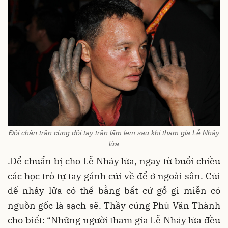
Đôi chân trần cùng đôi tay trần lấm lem sau khi tham gia Lễ Nhảy
lửa
.Để chuẩn bị cho Lễ Nhảy lửa, ngay từ buổi chiều
các học trò tự tay gánh củi về để ở ngoài sân. Củi
để nhảy lửa có thể bằng bất cứ gỗ gì miễn có
nguồn gốc là sạch sẽ. Thầy cúng Phù Văn Thành
cho biết: “Những người tham gia Lễ Nhảy lửa đều