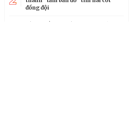
2
thành “tấm bản đồ” tìm hài cốt
đồng đội
3
Từ căn lều giữa rừng, cha nghèo
nuôi 7 con gái thành cử nhân
14 xã, phường ở Lạng Sơn chưa đạt
4
tiêu chuẩn, có thể tiếp tục được sắp
xếp
Tổng Bí thư, Chủ tịch nước truy
5
tặng huân chương dũng cảm cho
chiến sĩ Kpă Thiêp