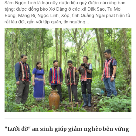
Sâm Ngọc Linh là loại cây dược liệu quý được núi rừng ban
tặng; được đồng bào Xơ Đăng ở các xã Đăk Sao, Tu Mơ
Rông, Măng Ri, Ngọc Linh, Xốp, tỉnh Quảng Ngãi phát hiện từ
rất lâu đời, gắn với tập quán, tín ngưỡng...
"Lưới đỡ" an sinh giúp giảm nghèo bền vững