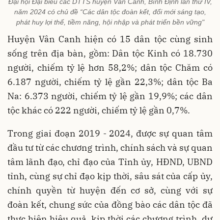
Đại hội Đại biểu các DTTS huyện Vân Canh, Bình Định lần thứ IV,
năm 2024 có chủ đề “Các dân tộc đoàn kết, đổi mới sáng tạo,
phát huy lợi thế, tiềm năng, hội nhập và phát triển bền vững"
Huyện Vân Canh hiện có 15 dân tộc cùng sinh
sống trên địa bàn, gồm: Dân tộc Kinh có 18.730
người, chiếm tỷ lệ hơn 58,2%; dân tộc Chăm có
6.187 người, chiếm tỷ lệ gần 22,3%; dân tộc Ba
Na: 6.373 người, chiếm tỷ lệ gần 19,9%; các dân
tộc khác có 222 người, chiếm tỷ lệ gần 0,7%.
Trong giai đoạn 2019 - 2024, được sự quan tâm
đầu tư từ các chương trình, chính sách và sự quan
tâm lãnh đạo, chỉ đạo của Tỉnh ủy, HĐND, UBND
tỉnh, cùng sự chỉ đạo kịp thời, sâu sát của cấp ủy,
chính quyền từ huyện đến cơ sở, cùng với sự
đoàn kết, chung sức của đồng bào các dân tộc đã
thực hiện hiệu quả, kịp thời các chương trình, dự