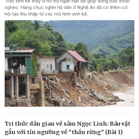
Trao sinh kế thay vì hỗ trợ ngắn hạn để giúp đồng bào thoát
nghèo. Hàng chục nghìn hộ dân ở Nghệ An đã có thêm cơ
hội tạo thu nhập từ các mô hình sinh kế.
Tri thức dân gian về sâm Ngọc Linh: Báu vật
gắn với tín ngưỡng về “thần rừng” (Bài 1)