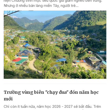
hiện Chương trình mục tiêu quốc gia giảm nghèo bền vững.
Nhưng ở nhiều bản làng miền Tây, người trẻ...
Trường vùng biên "chạy đua" đón năm học
mới
Chỉ còn ít tuần nữa, năm học 2026 - 2027 sẽ bắt đầu. Trên