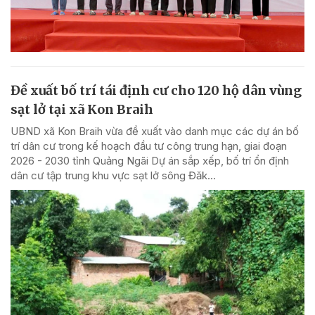
Đề xuất bố trí tái định cư cho 120 hộ dân vùng
sạt lở tại xã Kon Braih
UBND xã Kon Braih vừa đề xuất vào danh mục các dự án bố
trí dân cư trong kế hoạch đầu tư công trung hạn, giai đoạn
2026 - 2030 tỉnh Quảng Ngãi Dự án sắp xếp, bố trí ổn định
dân cư tập trung khu vực sạt lở sông Đăk...