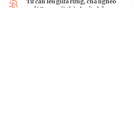
3
Từ căn lều giữa rừng, cha nghèo
nuôi 7 con gái thành cử nhân
Tổng Bí thư, Chủ tịch nước truy
4
tặng huân chương dũng cảm cho
chiến sĩ Kpă Thiêp
Chủ tịch UBND tỉnh Ninh Bình làm
5
Trưởng Ban Chỉ đạo Chương trình
MTQG giai đoạn 2026 - 2030 của
tỉnh
Chuyên trang của VietNamNet
Cơ quan chủ quản: Bộ Dân tộc và Tôn giáo