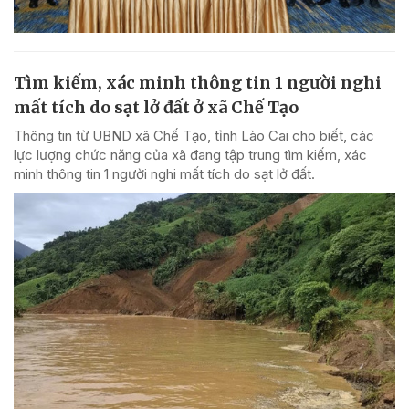
Tìm kiếm, xác minh thông tin 1 người nghi
mất tích do sạt lở đất ở xã Chế Tạo
Thông tin từ UBND xã Chế Tạo, tỉnh Lào Cai cho biết, các
lực lượng chức năng của xã đang tập trung tìm kiếm, xác
minh thông tin 1 người nghi mất tích do sạt lở đất.