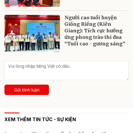
Người cao tuổi huyện
Giồng Riềng (Kiên
Giang): Tích cực hưởng
ứng phong trào thi đua
“Tuổi cao - gương sáng”
Gửi bình luận
XEM THÊM TIN TỨC - SỰ KIỆN