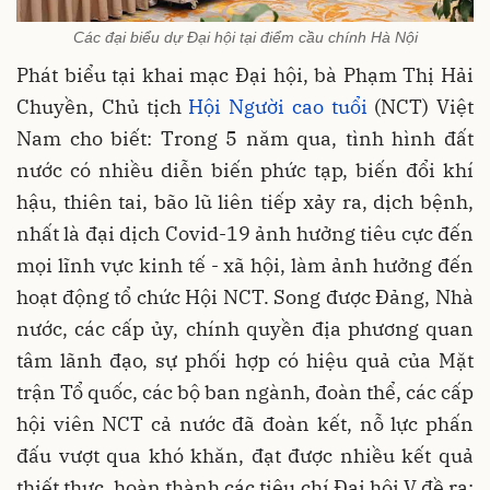
Các đại biểu dự Đại hội tại điểm cầu chính Hà Nội
Phát biểu tại khai mạc Đại hội, bà Phạm Thị Hải
Chuyền, Chủ tịch
Hội Người cao tuổi
(NCT) Việt
Nam cho biết: Trong 5 năm qua, tình hình đất
nước có nhiều diễn biến phức tạp, biến đổi khí
hậu, thiên tai, bão lũ liên tiếp xảy ra, dịch bệnh,
nhất là đại dịch Covid-19 ảnh hưởng tiêu cực đến
mọi lĩnh vực kinh tế - xã hội, làm ảnh hưởng đến
hoạt động tổ chức Hội NCT. Song được Đảng, Nhà
nước, các cấp ủy, chính quyền địa phương quan
tâm lãnh đạo, sự phối hợp có hiệu quả của Mặt
trận Tổ quốc, các bộ ban ngành, đoàn thể, các cấp
hội viên NCT cả nước đã đoàn kết, nỗ lực phấn
đấu vượt qua khó khăn, đạt được nhiều kết quả
thiết thực, hoàn thành các tiêu chí Đại hội V đề ra;