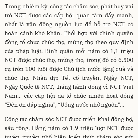
Trong nhiệm kỳ, công tác chăm sóc, phát huy vai
trò NCT được các cấp hội quan tâm đẩy mạnh,
nhất là vận động nguồn lực để hỗ trợ NCT có
hoàn cảnh khó khăn. Phối hợp với chính quyền
đồng tổ chức chúc thọ, mừng thọ theo quy định
của pháp luật. Bình quân mỗi năm có 1,1 triệu
NCT được chúc thọ, mừng thọ, trong đó có 6.500
cụ tròn 100 tuổi được Chủ tịch nước tặng quà và
chúc thọ. Nhân dịp Tết cổ truyền, Ngày NCT,
Ngày Quốc tế NCT, tháng hành động vì NCT Việt
Nam… các cấp hội đã tổ chức nhiều hoạt động
“Đền ơn đáp nghĩa”, “Uống nước nhớ nguồn”…
Công tác chăm sóc NCT được triển khai đồng bộ,
sâu rộng. Hằng năm có 1,9 triệu lượt NCT được
tuyên truyền phổ biến kiến thức chăm sóc sức