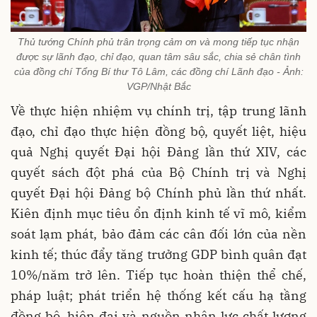
Thủ tướng Chính phủ trân trọng cảm ơn và mong tiếp tục nhận
được sự lãnh đạo, chỉ đạo, quan tâm sâu sắc, chia sẻ chân tình
của đồng chí Tổng Bí thư Tô Lâm, các đồng chí Lãnh đạo - Ảnh:
VGP/Nhật Bắc
Về thực hiện nhiệm vụ chính trị, tập trung lãnh
đạo, chỉ đạo thực hiện đồng bộ, quyết liệt, hiệu
quả Nghị quyết Đại hội Đảng lần thứ XIV, các
quyết sách đột phá của Bộ Chính trị và Nghị
quyết Đại hội Đảng bộ Chính phủ lần thứ nhất.
Kiên định mục tiêu ổn định kinh tế vĩ mô, kiểm
soát lạm phát, bảo đảm các cân đối lớn của nền
kinh tế; thúc đẩy tăng trưởng GDP bình quân đạt
10%/năm trở lên. Tiếp tục hoàn thiện thể chế,
pháp luật; phát triển hệ thống kết cấu hạ tầng
đồng bộ, hiện đại và nguồn nhân lực chất lượng