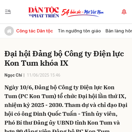
Gửi bình luận
Công tác Dân tộc
Tín ngưỡng tôn giáo
Bản làng hô
Đại hội Đảng bộ Công ty Điện lực
Kon Tum khóa IX
Ngọc Chí
11/06/2025 15:46
Ngày 10/6, Đảng bộ Công ty Điện lực Kon
Hủy
Gửi
Tum (PC Kon Tum) tổ chức Đại hội lần thứ IX,
nhiệm kỳ 2025 - 2030. Tham dự và chỉ đạo Đại
hội có ông Đinh Quốc Tuấn - Tỉnh ủy viên,
Phó Bí thư Đảng ủy UBND tỉnh Kon Tum và
hơn 90 đảng viên Đảng bộ PC Kon Tum.