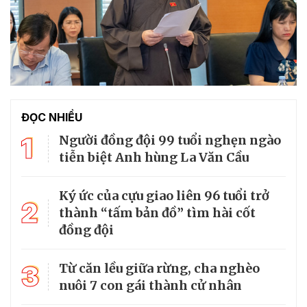
ĐỌC NHIỀU
1
Người đồng đội 99 tuổi nghẹn ngào
tiễn biệt Anh hùng La Văn Cầu
Ký ức của cựu giao liên 96 tuổi trở
2
thành “tấm bản đồ” tìm hài cốt
đồng đội
3
Từ căn lều giữa rừng, cha nghèo
nuôi 7 con gái thành cử nhân