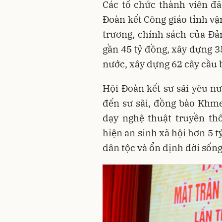
Các tổ chức thành viên đ
Đoàn kết Công giáo tỉnh vậ
trương, chính sách của Đả
gần 45 tỷ đồng, xây dựng 3
nước, xây dựng 62 cây cầu 
Hội Đoàn kết sư sãi yêu nư
đến sư sãi, đồng bào Khm
dạy nghệ thuật truyền th
hiện an sinh xã hội hơn 5 
dân tộc và ổn định đời sốn