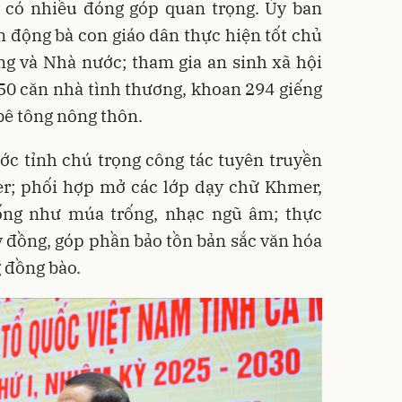
ã có nhiều đóng góp quan trọng. Ủy ban
n động bà con giáo dân thực hiện tốt chủ
ng và Nhà nước; tham gia an sinh xã hội
50 căn nhà tình thương, khoan 294 giếng
bê tông nông thôn.
ớc tỉnh chú trọng công tác tuyên truyền
er; phối hợp mở các lớp dạy chữ Khmer,
ống như múa trống, nhạc ngũ âm; thực
tỷ đồng, góp phần bảo tồn bản sắc văn hóa
g đồng bào.