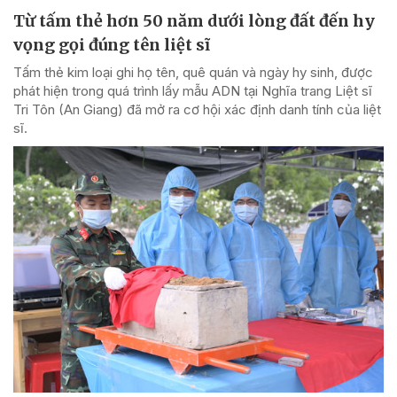
Từ tấm thẻ hơn 50 năm dưới lòng đất đến hy
vọng gọi đúng tên liệt sĩ
Tấm thẻ kim loại ghi họ tên, quê quán và ngày hy sinh, được
phát hiện trong quá trình lấy mẫu ADN tại Nghĩa trang Liệt sĩ
Tri Tôn (An Giang) đã mở ra cơ hội xác định danh tính của liệt
sĩ.