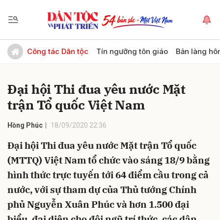
Gửi bình luận
Công tác Dân tộc
Tín ngưỡng tôn giáo
Bản làng hô
Đại hội Thi đua yêu nước Mặt
trận Tổ quốc Việt Nam
Hồng Phúc
18/09/2020 22:36
Đại hội Thi đua yêu nước Mặt trận Tổ quốc
Hủy
Gửi
(MTTQ) Việt Nam tổ chức vào sáng 18/9 bằng
hình thức trực tuyến tới 64 điểm cầu trong cả
nước, với sự tham dự của Thủ tướng Chính
phủ Nguyễn Xuân Phúc và hơn 1.500 đại
biểu, đại diện cho đội ngũ trí thức, các dân