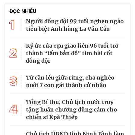
ĐỌC NHIỀU
1
Người đồng đội 99 tuổi nghẹn ngào
tiễn biệt Anh hùng La Văn Cầu
Ký ức của cựu giao liên 96 tuổi trở
2
thành “tấm bản đồ” tìm hài cốt
đồng đội
3
Từ căn lều giữa rừng, cha nghèo
nuôi 7 con gái thành cử nhân
Tổng Bí thư, Chủ tịch nước truy
4
tặng huân chương dũng cảm cho
chiến sĩ Kpă Thiêp
Chủ tịch UBND tỉnh Ninh Bình làm