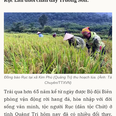
Rục Làn dưới chân dãy Trường Sơn.
Đồng bào Rục tại xã Kim Phú (Quảng Trị) thu hoạch lúa. (Ảnh: Tá
Chuyên/TTXVN)
Trải qua hơn 65 năm kể từ ngày được Bộ đội Biên
phòng vận động rời hang đá, hòa nhập với đời
sống văn minh, tộc người Rục (dân tộc Chứt) ở
tỉnh Quảng Trị hôm nay đã có nhiều đổi thay,