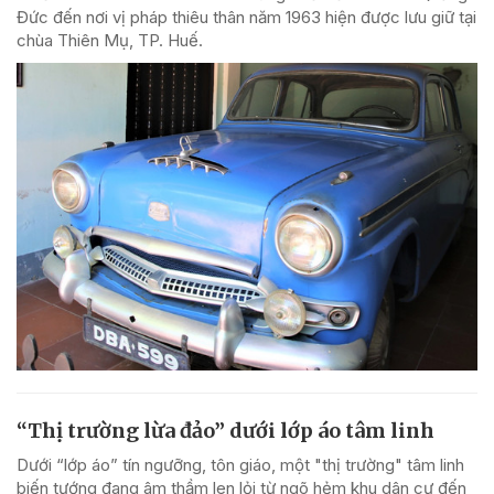
Đức đến nơi vị pháp thiêu thân năm 1963 hiện được lưu giữ tại
chùa Thiên Mụ, TP. Huế.
“Thị trường lừa đảo” dưới lớp áo tâm linh
Dưới “lớp áo” tín ngưỡng, tôn giáo, một "thị trường" tâm linh
biến tướng đang âm thầm len lỏi từ ngõ hẻm khu dân cư đến