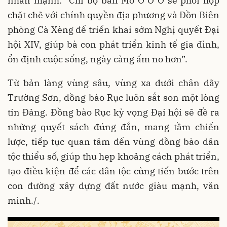
nhấn mạnh: “Chi bộ bản Mò O Ồ Ồ sẽ phối hợp
chặt chẽ với chính quyền địa phương và Đồn Biên
phòng Cà Xèng để triển khai sớm Nghị quyết Đại
hội XIV, giúp bà con phát triển kinh tế gia đình,
ổn định cuộc sống, ngày càng ấm no hơn”.
Từ bản làng vùng sâu, vùng xa dưới chân dãy
Trường Sơn, đồng bào Rục luôn sắt son một lòng
tin Đảng. Đồng bào Rục kỳ vọng Đại hội sẽ đề ra
những quyết sách đúng đắn, mang tầm chiến
lược, tiếp tục quan tâm đến vùng đồng bào dân
tộc thiểu số, giúp thu hẹp khoảng cách phát triển,
tạo điều kiện để các dân tộc cùng tiến bước trên
con đường xây dựng đất nước giàu mạnh, văn
minh./.