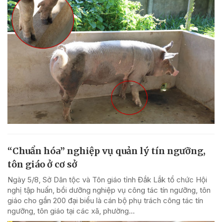
“Chuẩn hóa” nghiệp vụ quản lý tín ngưỡng,
tôn giáo ở cơ sở
Ngày 5/8, Sở Dân tộc và Tôn giáo tỉnh Đắk Lắk tổ chức Hội
nghị tập huấn, bồi dưỡng nghiệp vụ công tác tín ngưỡng, tôn
giáo cho gần 200 đại biểu là cán bộ phụ trách công tác tín
ngưỡng, tôn giáo tại các xã, phường...