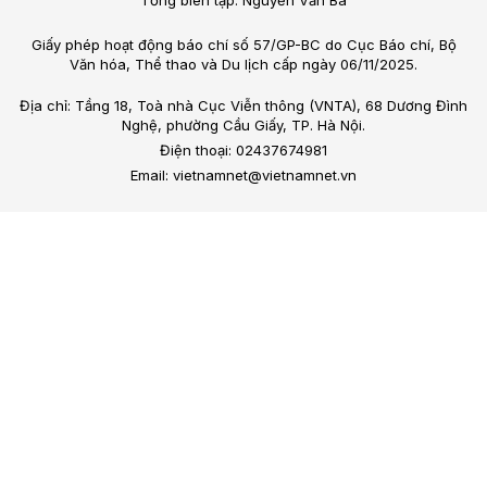
Tổng biên tập: Nguyễn Văn Bá
Giấy phép hoạt động báo chí số 57/GP-BC do Cục Báo chí, Bộ
Văn hóa, Thể thao và Du lịch cấp ngày 06/11/2025.
Địa chỉ: Tầng 18, Toà nhà Cục Viễn thông (VNTA), 68 Dương Đình
Nghệ, phường Cầu Giấy, TP. Hà Nội.
Điện thoại: 02437674981
Email: vietnamnet@vietnamnet.vn