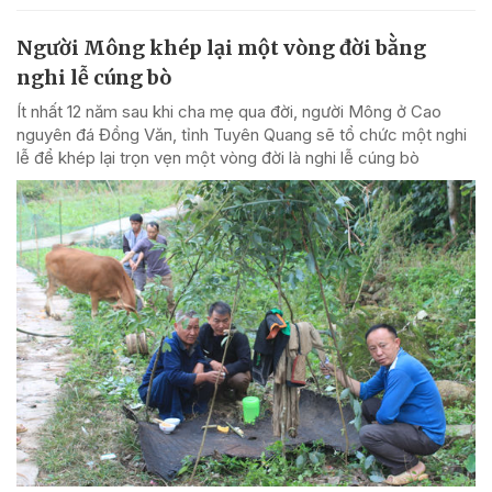
Người Mông khép lại một vòng đời bằng
nghi lễ cúng bò
Ít nhất 12 năm sau khi cha mẹ qua đời, người Mông ở Cao
nguyên đá Đồng Văn, tỉnh Tuyên Quang sẽ tổ chức một nghi
lễ để khép lại trọn vẹn một vòng đời là nghi lễ cúng bò