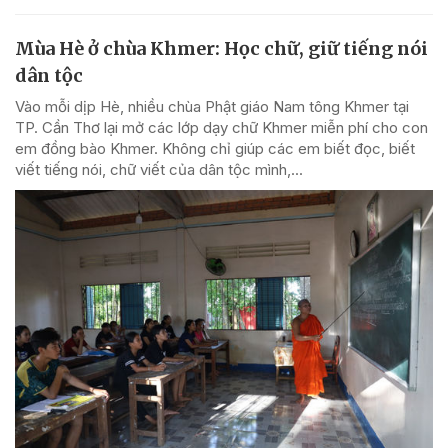
Mùa Hè ở chùa Khmer: Học chữ, giữ tiếng nói
dân tộc
Vào mỗi dịp Hè, nhiều chùa Phật giáo Nam tông Khmer tại
TP. Cần Thơ lại mở các lớp dạy chữ Khmer miễn phí cho con
em đồng bào Khmer. Không chỉ giúp các em biết đọc, biết
viết tiếng nói, chữ viết của dân tộc mình,...