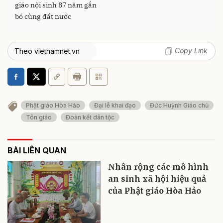
giáo nội sinh 87 năm gắn
bó cùng đất nước
Copy Link
Theo vietnamnet.vn
Phật giáo Hòa Hảo
Đại lễ khai đạo
Đức Huỳnh Giáo chủ
Tôn giáo
Đoàn kết dân tộc
BÀI LIÊN QUAN
Nhân rộng các mô hình
an sinh xã hội hiệu quả
của Phật giáo Hòa Hảo