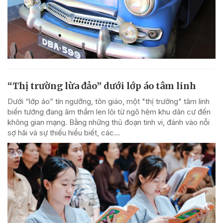
“Thị trường lừa đảo” dưới lớp áo tâm linh
Dưới “lớp áo” tín ngưỡng, tôn giáo, một "thị trường" tâm linh
biến tướng đang âm thầm len lỏi từ ngõ hẻm khu dân cư đến
không gian mạng. Bằng những thủ đoạn tinh vi, đánh vào nỗi
sợ hãi và sự thiếu hiểu biết, các...