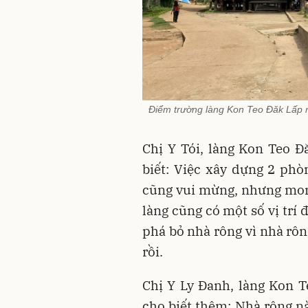
Điểm trường làng Kon Teo Đăk Lấp 
Chị Y Tói, làng Kon Teo 
biết: Việc xây dựng 2 phò
cũng vui mừng, nhưng mong
làng cũng có một số vị trí
phá bỏ nhà rông vì nhà rô
rồi.
Chị Y Ly Đanh, làng Kon 
cho biết thêm: Nhà rông n