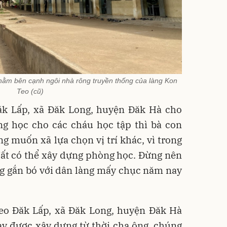
nằm bên cạnh ngôi nhà rông truyền thống của làng Kon
Teo (cũ)
Đăk Lấp, xã Đăk Long, huyện Đăk Hà cho
ng học cho các cháu học tập thì bà con
 muốn xã lựa chọn vị trí khác, vì trong
 đất có thể xây dựng phòng học. Đừng nên
ng gắn bó với dân làng mấy chục năm nay
Teo Đăk Lấp, xã Đăk Long, huyện Đăk Hà
ày được xây dựng từ thời cha ông, chúng