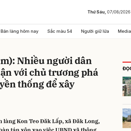
Thứ Sáu,
07/08/2026
bình luận
Bản làng hôm nay
Sắc màu 54
Người giữ lửa
Media
m): Nhiều người dân
ĐỌC
ận với chủ trương phá
yền thống để xây
Hủy
G
 làng Kon Teo Đăk Lấp, xã Đăk Long,
àn tán xôn xao việc UBND xã thông