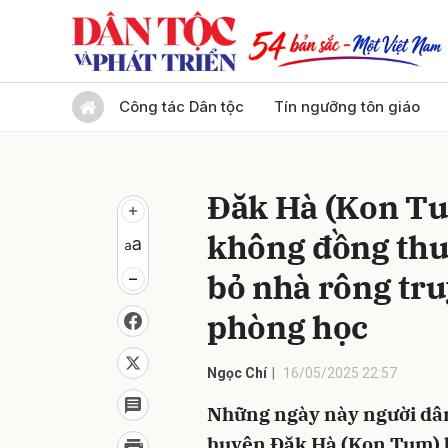
Gửi 
Công tác Dân tộc
Tín ngưỡng tôn giáo
Đăk Hà (Kon Tu
không đồng thu
bỏ nhà rông tru
phòng học
Ngọc Chí
16/05/2025 22:57
Những ngày này người dân
huyện Đăk Hà (Kon Tum) b