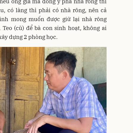
 nếu ông già mà đồng ý phá nhà rông thì
, có làng thì phải có nhà rông, nên cả
ình mong muốn được giữ lại nhà rông
 Teo (cũ) để bà con sinh hoạt, không ai
xây dựng 2 phòng học.