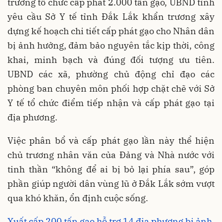
trương tổ chức cấp phát 2.000 tấn gạo, UBND tỉnh
yêu cầu Sở Y tế tỉnh Đắk Lắk khẩn trương xây
dựng kế hoạch chi tiết cấp phát gạo cho Nhân dân
bị ảnh hưởng, đảm bảo nguyên tắc kịp thời, công
khai, minh bạch và đúng đối tượng ưu tiên.
UBND các xã, phường chủ động chỉ đạo các
phòng ban chuyên môn phối hợp chặt chẽ với Sở
Y tế tổ chức điểm tiếp nhận và cấp phát gạo tại
địa phương.
Việc phân bổ và cấp phát gạo lần này thể hiện
chủ trương nhân văn của Đảng và Nhà nước với
tinh thần “không để ai bị bỏ lại phía sau”, góp
phần giúp người dân vùng lũ ở Đắk Lắk sớm vượt
qua khó khăn, ổn định cuộc sống.
Xuất cấp 200 tấn gạo hỗ trợ 14 địa phương bị ảnh