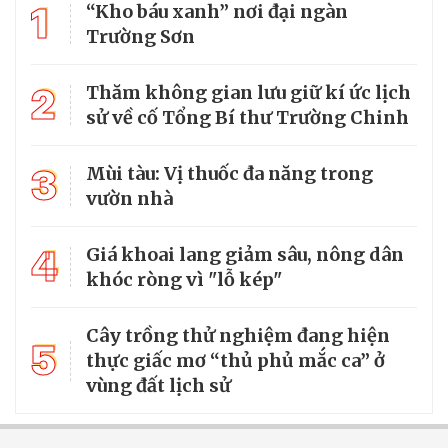
1
“Kho báu xanh” nơi đại ngàn
Trường Sơn
2
Thăm không gian lưu giữ kí ức lịch
sử về cố Tổng Bí thư Trường Chinh
3
Mùi tàu: Vị thuốc đa năng trong
vườn nhà
4
Giá khoai lang giảm sâu, nông dân
khóc ròng vì "lỗ kép"
Cây trồng thử nghiệm đang hiện
5
thực giấc mơ “thủ phủ mắc ca” ở
vùng đất lịch sử