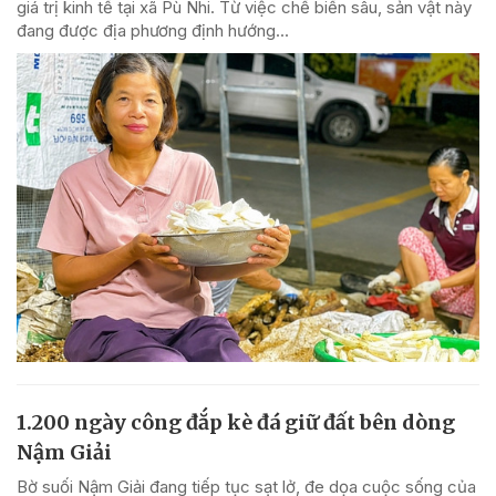
giá trị kinh tế tại xã Pù Nhi. Từ việc chế biến sâu, sản vật này
đang được địa phương định hướng...
1.200 ngày công đắp kè đá giữ đất bên dòng
Nậm Giải
Bờ suối Nậm Giải đang tiếp tục sạt lở, đe dọa cuộc sống của