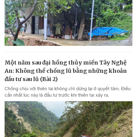
Một năm sau đại hồng thủy miền Tây Nghệ
An: Không thể chống lũ bằng những khoản
đầu tư sau lũ (Bài 2)
Chống chịu với thiên tai không chỉ dừng lại ở quyết tâm. Điều
cần nhất lúc này là đầu tư trước khi thiên tai xảy ra.