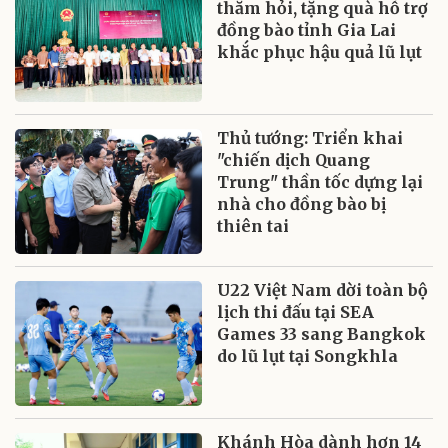
thăm hỏi, tặng quà hỗ trợ
đồng bào tỉnh Gia Lai
khắc phục hậu quả lũ lụt
Thủ tướng: Triển khai
"chiến dịch Quang
Trung" thần tốc dựng lại
nhà cho đồng bào bị
thiên tai
U22 Việt Nam dời toàn bộ
lịch thi đấu tại SEA
Games 33 sang Bangkok
do lũ lụt tại Songkhla
Khánh Hòa dành hơn 14