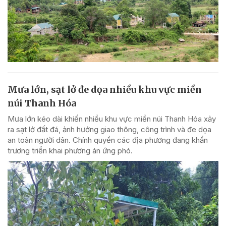
Mưa lớn, sạt lở đe dọa nhiều khu vực miền
núi Thanh Hóa
Mưa lớn kéo dài khiến nhiều khu vực miền núi Thanh Hóa xảy
ra sạt lở đất đá, ảnh hưởng giao thông, công trình và đe dọa
an toàn người dân. Chính quyền các địa phương đang khẩn
trương triển khai phương án ứng phó.