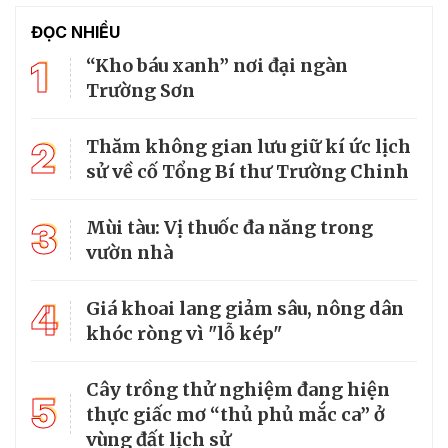
ĐỌC NHIỀU
1
“Kho báu xanh” nơi đại ngàn
Trường Sơn
2
Thăm không gian lưu giữ kí ức lịch
sử về cố Tổng Bí thư Trường Chinh
3
Mùi tàu: Vị thuốc đa năng trong
vườn nhà
4
Giá khoai lang giảm sâu, nông dân
khóc ròng vì "lỗ kép"
Cây trồng thử nghiệm đang hiện
5
thực giấc mơ “thủ phủ mắc ca” ở
vùng đất lịch sử