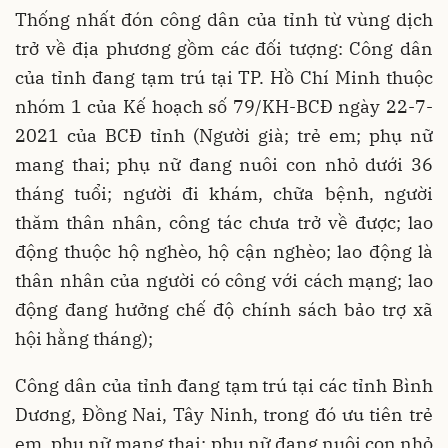
Thống nhất đón công dân của tỉnh từ vùng dịch
trở về địa phương gồm các đối tượng: Công dân
của tỉnh đang tạm trú tại TP. Hồ Chí Minh thuộc
nhóm 1 của Kế hoạch số 79/KH-BCĐ ngày 22-7-
2021 của BCĐ tỉnh (Người già; trẻ em; phụ nữ
mang thai; phụ nữ đang nuôi con nhỏ dưới 36
tháng tuổi; người đi khám, chữa bệnh, người
thăm thân nhân, công tác chưa trở về được; lao
động thuộc hộ nghèo, hộ cận nghèo; lao động là
thân nhân của người có công với cách mạng; lao
động đang hưởng chế độ chính sách bảo trợ xã
hội hằng tháng);
Công dân của tỉnh đang tạm trú tại các tỉnh Bình
Dương, Đồng Nai, Tây Ninh, trong đó ưu tiên trẻ
em, phụ nữ mang thai; phụ nữ đang nuôi con nhỏ