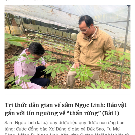
Tri thức dân gian về sâm Ngọc Linh: Báu vật
gắn với tín ngưỡng về “thần rừng” (Bài 1)
Sâm Ngọc Linh là loại cây dược liệu quý được núi rừng ban
tặng; được đồng bào Xơ Đăng ở các xã Đăk Sao, Tu Mơ