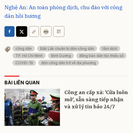
Nghệ An: An toàn phòng dịch, chu đáo với công
dân hồi hương
công dân
Đắk Lắk chuẩn bị đón công dân
tâm dịch
TP. Hồ Chí Minh
Bình Dương
đồng bào dân tộc thiểu số
COVID-19
đón công dân trở về địa phương
BÀI LIÊN QUAN
Công an cấp xã: 'Cửa luôn
mở', sẵn sàng tiếp nhận
và xử lý tin báo 24/7