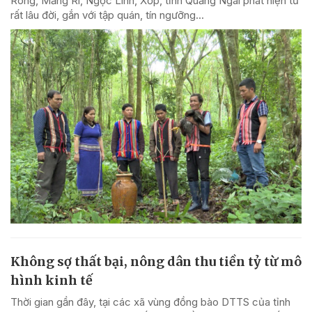
Rông, Măng Ri, Ngọc Linh, Xốp, tỉnh Quảng Ngãi phát hiện từ
rất lâu đời, gắn với tập quán, tín ngưỡng...
Không sợ thất bại, nông dân thu tiền tỷ từ mô
hình kinh tế
Thời gian gần đây, tại các xã vùng đồng bào DTTS của tỉnh