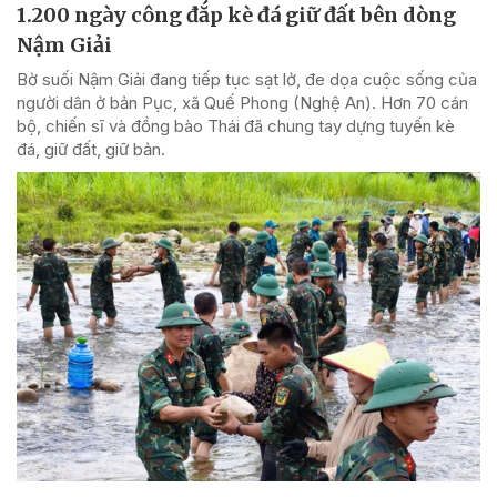
1.200 ngày công đắp kè đá giữ đất bên dòng
Nậm Giải
Bờ suối Nậm Giải đang tiếp tục sạt lở, đe dọa cuộc sống của
người dân ở bản Pục, xã Quế Phong (Nghệ An). Hơn 70 cán
bộ, chiến sĩ và đồng bào Thái đã chung tay dựng tuyến kè
đá, giữ đất, giữ bản.