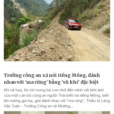
Trưởng công an xã nói tiếng Mông, đánh
nhau với 'ma rừng' bằng 'vũ khí' đặc biệt
Khi về hưu, tôi chỉ mong bà con nhớ đến mình với hình ảnh
của một cán bộ công an người Thái biết nói tiếng Mông, biết
lên nương gùi lúa, giỏi đánh nhau với "ma rừng”, Thiếu tá Lèng
Văn Tuân - Trưởng Công an xã Mường...