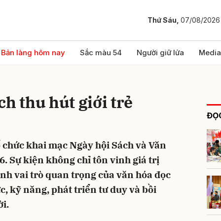
Thứ Sáu,
07/08/2026
bình luận
Bản làng hôm nay
Sắc màu 54
Người giữ lửa
Media
h thu hút giới trẻ
ĐỌC
ổ chức khai mạc Ngày hội Sách và Văn
. Sự kiện không chỉ tôn vinh giá trị
Hủy
G
nh vai trò quan trọng của văn hóa đọc
c, kỹ năng, phát triển tư duy và bồi
i.