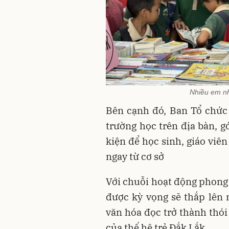
Nhiều em nh
Bên cạnh đó, Ban Tổ chức 
trường học trên địa bàn, g
kiện để học sinh, giáo viên
ngay từ cơ sở
Với chuỗi hoạt động phong
được kỳ vọng sẽ thắp lên 
văn hóa đọc trở thành thói
của thế hệ trẻ Đắk Lắk.