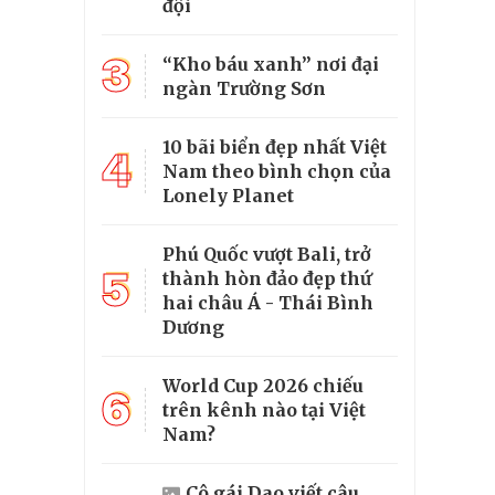
đội
3
“Kho báu xanh” nơi đại
ngàn Trường Sơn
10 bãi biển đẹp nhất Việt
4
Nam theo bình chọn của
Lonely Planet
Phú Quốc vượt Bali, trở
5
thành hòn đảo đẹp thứ
hai châu Á - Thái Bình
Dương
World Cup 2026 chiếu
6
trên kênh nào tại Việt
Nam?
Cô gái Dao viết câu