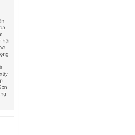
ăn
hoa
m
n hội
nơi
vọng
và
 xây
ếp
Sơn
ông