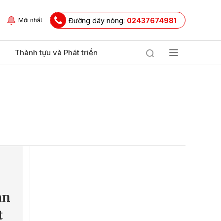
Đường dây nóng:
02437674981
Mới nhất
Thành tựu và Phát triển
an
t