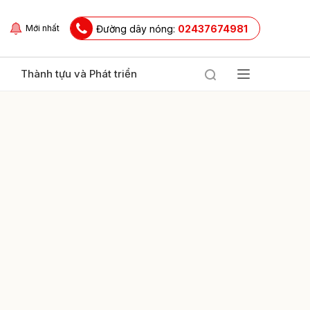
Đường dây nóng:
02437674981
Mới nhất
Thành tựu và Phát triển
ửi