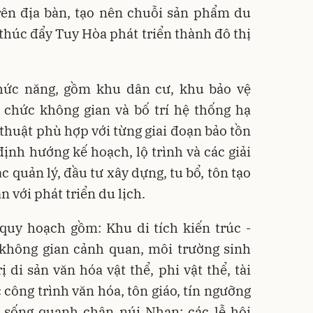
rên địa bàn, tạo nên chuỗi sản phẩm du
 thúc đẩy Tuy Hòa phát triển thành đô thị
hức năng, gồm khu dân cư, khu bảo vệ
 chức không gian và bố trí hệ thống hạ
 thuật phù hợp với từng giai đoạn bảo tồn
 định hướng kế hoạch, lộ trình và các giải
c quản lý, đầu tư xây dựng, tu bổ, tôn tạo
ắn với phát triển du lịch.
quy hoạch gồm: Khu di tích kiến trúc -
không gian cảnh quan, môi trường sinh
ị di sản văn hóa vật thể, phi vật thể, tài
c công trình văn hóa, tôn giáo, tín ngưỡng
 sống quanh chân núi Nhạn; các lễ hội