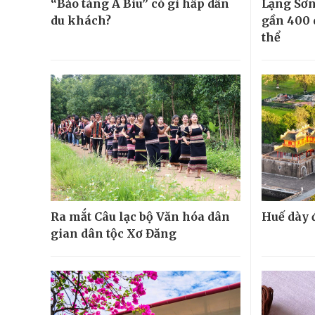
“Bảo tàng A Biu” có gì hấp dẫn
Lạng Sơn
du khách?
gần 400 
thể
Ra mắt Câu lạc bộ Văn hóa dân
Huế dày đ
gian dân tộc Xơ Đăng