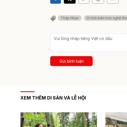
Tháp Nhạn
Di tích kiến trúc nghệ th
Gửi bình luận
XEM THÊM DI SẢN VÀ LỄ HỘI