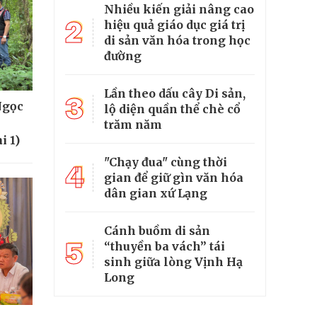
Nhiều kiến giải nâng cao
2
hiệu quả giáo dục giá trị
di sản văn hóa trong học
đường
Lần theo dấu cây Di sản,
3
Ngọc
lộ diện quần thể chè cổ
trăm năm
i 1)
"Chạy đua" cùng thời
4
gian để giữ gìn văn hóa
dân gian xứ Lạng
Cánh buồm di sản
5
“thuyền ba vách” tái
sinh giữa lòng Vịnh Hạ
Long