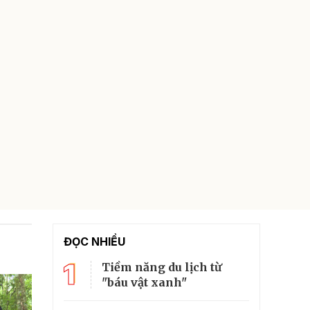
ĐỌC NHIỀU
1
Tiềm năng du lịch từ
"báu vật xanh"