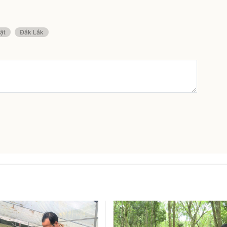
uật
Đắk Lắk