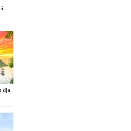
bá
 địa