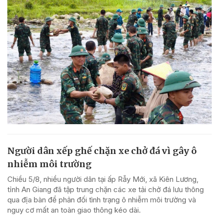
Người dân xếp ghế chặn xe chở đá vì gây ô
nhiễm môi trường
Chiều 5/8, nhiều người dân tại ấp Rẫy Mới, xã Kiên Lương,
tỉnh An Giang đã tập trung chặn các xe tải chở đá lưu thông
qua địa bàn để phản đối tình trạng ô nhiễm môi trường và
nguy cơ mất an toàn giao thông kéo dài.