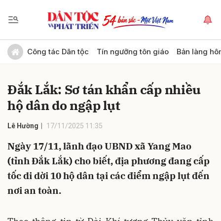
Gửi bình luận
Công tác Dân tộc
Tín ngưỡng tôn giáo
Bản làng hô
Đắk Lắk: Sơ tán khẩn cấp nhiều
hộ dân do ngập lụt
Lê Hường
17/11/2025 11:35
Ngày 17/11, lãnh đạo UBND xã Yang Mao
Hủy
Gửi
(tỉnh Đắk Lắk) cho biết, địa phương đang cấp
tốc di dời 10 hộ dân tại các điểm ngập lụt đến
nơi an toàn.