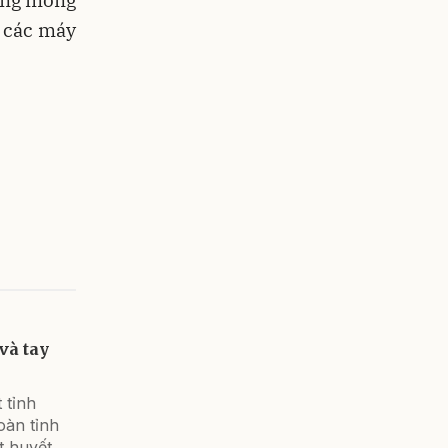
 các máy
và tay
 tỉnh
oàn tỉnh
t huyết