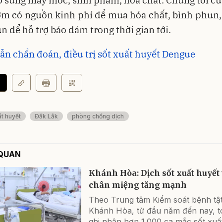
m có nguồn kinh phí để mua hóa chất, bình phun,
 để hỗ trợ bảo đảm trong thời gian tới.
n chẩn đoán, điều trị sốt xuất huyết Dengue
ất huyết
Đắk Lắk
phòng chống dịch
 QUAN
Khánh Hòa: Dịch sốt xuất huyết 
chân miệng tăng mạnh
Theo Trung tâm Kiểm soát bệnh tật
Khánh Hòa, từ đầu năm đến nay, t
ghi nhận hơn 1.000 ca mắc sốt xuấ