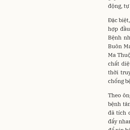
động, tự
Đặc biệt
hợp đầu
Bệnh nh
Buôn Ma
Ma Thuộ
chất di
thời tr
chống bệ
Theo ôn
bệnh tăn
đã tích
đẩy nhan
để xin b