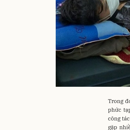
Trong đó
phức tạ
công tác
gặp nhi