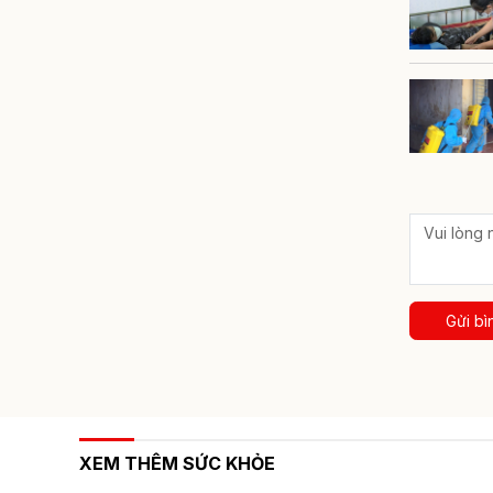
Gửi bì
XEM THÊM SỨC KHỎE