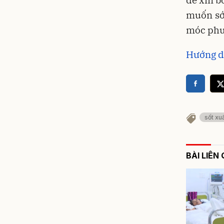
muốn sớ
móc phun
Hướng dẫ
sốt xu
BÀI LIÊN