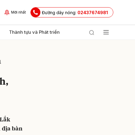
Đường dây nóng:
02437674981
Mới nhất
Thành tựu và Phát triển
u
h,
ửi
 Lắk
n địa bàn