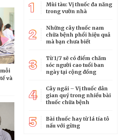
1
Mùi tàu: Vị thuốc đa năng
trong vườn nhà
Những cây thuốc nam
2
chữa bệnh phổi hiệu quả
mà bạn chưa biết
Từ 1/7 sẽ có điểm chăm
3
sóc người cao tuổi ban
 mỗi
ngày tại cộng đồng
tế và
Cây ngái – Vị thuốc dân
4
gian quý trong nhiều bài
thuốc chữa bệnh
5
Bài thuốc hay từ lá tía tô
nấu với gừng