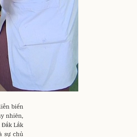
diễn biến
y nhiên,
h Đắk Lắk
à sự chủ