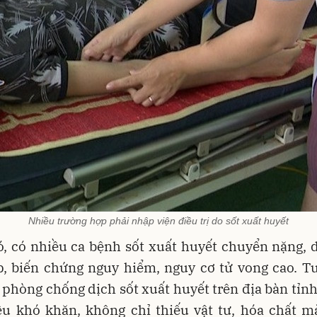
Nhiều trường hợp phải nhập viện điều trị do sốt xuất huyết
, có nhiều ca bệnh sốt xuất huyết chuyển nặng, 
p, biến chứng nguy hiểm, nguy cơ tử vong cao. Tu
 phòng chống dịch sốt xuất huyết trên địa bàn tỉn
ều khó khăn, không chỉ thiếu vật tư, hóa chất m