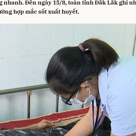
g nhanh. Đến ngày 15/8, toàn tỉnh Đắk Lắk ghi n
ường hợp mắc sốt xuất huyết.