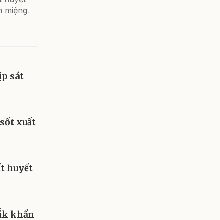
n miệng,
ịp sát
sốt xuất
ất huyết
Lắk khẩn