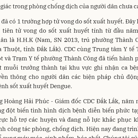
 giác trong phòng chống dịch của người dân chưa c
, đã có 1 trường hợp tử vong do sốt xuất huyết. Đây 
 tiên tử vong do sốt xuất huyết tính từ đầu năm 
ân là H.H.K (Nam, SN 2013, trú phường Thành C
 Thuột, tỉnh Đắk Lắk). CDC cùng Trung tâm Y tế 
t và Trạm Y tế phường Thành Công đã tiến hành 
ệt muỗi trưởng thành tại khu vực ghi nhận ca bệ
uyền thông cho người dân các biện pháp chủ độn
nh sốt xuất huyết Dengue.
g Hoàng Hải Phúc - Giám đốc CDC Đắk Lắk, năm n
g đột biến tình hình dịch bệnh diễn biến phức tạ
 cực hỗ trợ các huyện và đang nỗ lực khắc phục k
h công tác phòng, chống dịch. Hiện nay đang trìn
ổ sung máy móc, sinh phẩm, hóa chất. Chúng tôi 