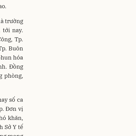
ao.
là trường
tới nay.
ông, Tp.
Tp. Buôn
phun hóa
nh. Đồng
g phòng,
ay số ca
p. Đơn vị
hó khăn,
h Sở Y tế
cũng mong