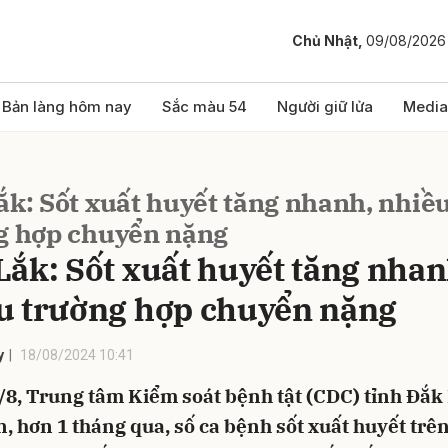
Chủ Nhật,
09/08/2026
bình luận
Bản làng hôm nay
Sắc màu 54
Người giữ lửa
Media
ắk: Sốt xuất huyết tăng nhanh, nhiề
g hợp chuyển nặng
Lắk: Sốt xuất huyết tăng nhan
u trường hợp chuyển nặng
Hủy
G
y
18/08/2024 10:41
/8, Trung tâm Kiểm soát bệnh tật (CDC) tỉnh Đắk
n, hơn 1 tháng qua, số ca bệnh sốt xuất huyết trê